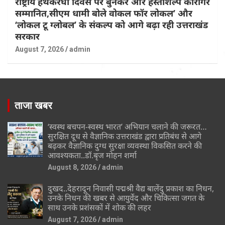
राष्ट्रीय हथकरघा दिवस पर बुनकर और हस्तशिल्प कारीगर
सम्मानित,सीएम धामी बोले वोकल फॉर लोकल’ और
‘लोकल टू ग्लोबल’ के संकल्प को आगे बढ़ा रही उत्तराखंड
सरकार
August 7, 2026
admin
ताजा खबर
‘स्वस्थ बचपन-स्वस्थ भारत’ अभियान चलाने की जरूरत…
सुरक्षित दूध से वैज्ञानिक उत्तराखंड द्वारा प्रतिबंध से आगे
बढ़कर वैज्ञानिक दुग्ध सुरक्षा व्यवस्था विकसित करने की
आवश्यकता..डॉ.बृज मोहन शर्मा
August 8, 2026
admin
दुखद..देहरादून निवासी पद्मश्री वैद्य बालेंदु प्रकाश का निधन,
उनके निधन की खबर से आयुर्वेद और चिकित्सा जगत के
साथ उनके प्रशंसकों में शोक की लहर
August 7, 2026
admin