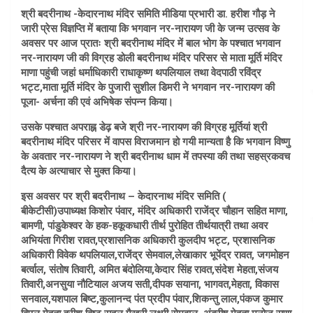
श्री बदरीनाथ -केदारनाथ मंदिर समिति मीडिया प्रभारी डा. हरीश गौड़ ने
जारी प्रेस विज्ञप्ति में बताया कि भगवान नर-नारायण जी के जन्म उत्सव के
अवसर पर आज प्रातः श्री बदरीनाथ मंदिर में बाल भोग के पश्चात भगवान
नर-नारायण जी की विग्रह डोली बदरीनाथ मंदिर परिसर से माता मूर्ति मंदिर
माणा पहुंची जहां धर्माधिकारी राधाकृष्ण थपलियाल तथा वेदपाठी रविंद्र
भट्ट,माता मूर्ति मंदिर के पुजारी सुशील डिमरी ने भगवान नर-नारायण की
पूजा- अर्चना की एवं अभिषेक संपन्न किया।
उसके पश्चात अपराह्न डेढ़ बजे श्री नर-नारायण की विग्रह मूर्तियां श्री
बदरीनाथ मंदिर परिसर में वापस विराजमान हो गयी मान्यता है कि भगवान विष्णु
के अवतार नर-नारायण ने श्री बदरीनाथ धाम में तपस्या की तथा सहस्रकवच
दैत्य के अत्याचार से मुक्त किया।
इस अवसर पर श्री बदरीनाथ – केदारनाथ मंदिर समिति (
बीकेटीसी)उपाध्यक्ष किशोर पंवार, मंदिर अधिकारी राजेंद्र चौहान सहित माणा,
बामणी, पांडुकेश्वर के हक-हकूकधारी तीर्थ पुरोहित तीर्थयात्री तथा अवर
अभियंता गिरीश रावत,प्रशासनिक अधिकारी कुलदीप भट्ट, प्रशासनिक
अधिकारी विवेक थपलियाल,राजेंद्र सेमवाल,लेखाकार भूपेंद्र रावत, जगमोहन
बर्त्वाल, संतोष तिवारी, अमित बंदोलिया,केदार सिंह रावत,संदेश मेहता,संजय
तिवारी,अनसुया नौटियाल अजय सती,दीपक सयाना, भागवत,मेहता, विकास
सनवाल,यशपाल बिष्ट,कुलानन्द पंत प्रदीप पंवार,शिकन्तु लाल,पंकज कुमार