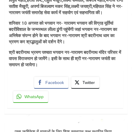
विपुल मेहता,हरीश विष्ट,राहुल मैखुरी,लक्ष्मी सेमवाल, अंबरीष मेहता,मनोज राणा
सतीश मैखुरी, अपर्णा बिजल्वाण मकर सिंह,लक्ष्मी जयश्री,महिपाल सिंह ने नर-
नारायण जयंती समारोह सेवा कार्य में सहयोग एवं सहभागिता की।
शनिवार 10 अगस्त को भगवान नर- नारायण भगवान की विग्रह मूर्तियां
बदरीविशाल के जन्मस्थल‌ लीला ढुंगी पहुंचेंगी जहां भगवान नर-नारायण का
अभिषेक संपन्न होने के बाद भगवान नर-नारायण श्री बदरीनाथ धाम का
भ्रमण कर श्रद्धालुओं को दर्शन देंगे।
श्री बदरीनाथ भ्रमण पश्चात भगवान नर-नारायण बदरीनाथ मंदिर परिसर में
वापस विराजमान हो जायेंगे। इसी के साथ ही श्री नर-नारायण जयंती का
समापन हो जायेगा।
Facebook
Twitter
WhatsApp
Post
एम्स ऋषिकेश में माताओं के लिए शिशु स्तनपान कक्ष स्थापित किया