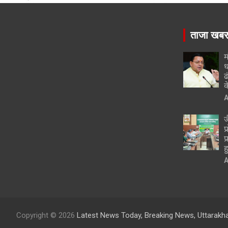
ताजा खब
म
ध
ढ
क
A
ज
प
प
ह
A
Copyright © 2026
Latest News Today, Breaking News, Uttarakh