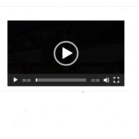
Video
Player
00:00
02:00