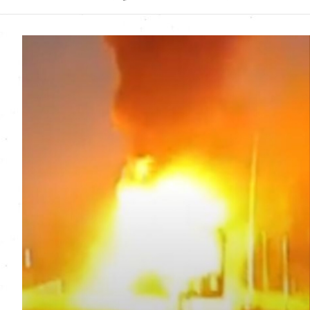
Uttarakhand News in
Hindi