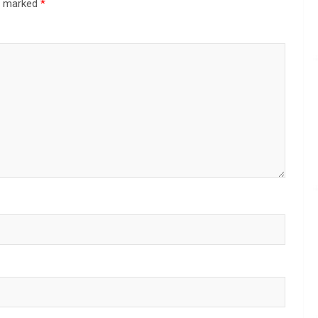
re marked
*