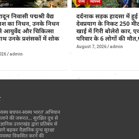
राज्य
स्वास्थ्य
दून निवासी पद्मश्री वैद्य
दर्दनाक सड़क हादसा में हुई 
्रकाश का निधन, उनके निधन
देवप्रयाग के निकट 250 मी
 आयुर्वेद और चिकित्सा
खाई में गिरी बोलेरो कार, ए
थ उनके प्रशंसकों में शोक
परिवार के 6 लोगों की मौ
August 7, 2026
admin
026
admin
र
स्वस्थ बचपन-स्वस्थ भारत’ अभियान
लाने की जरूरत… सुरक्षित दूध से
ैज्ञानिक उत्तराखंड द्वारा प्रतिबंध से
गे बढ़कर वैज्ञानिक दुग्ध सुरक्षा
्यवस्था विकसित करने की