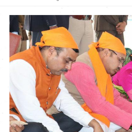
Uttarakhand News in
Hindi