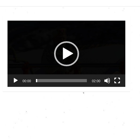
Video
Player
00:00
02:00