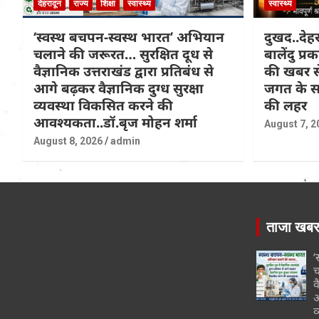
देहरादून
राज्य
शिक्षा
स्वास्थ्य
स्वास्थ्य
‘स्वस्थ बचपन-स्वस्थ भारत’ अभियान
दुखद..देहरा
चलाने की जरूरत… सुरक्षित दूध से
बालेंदु प
वैज्ञानिक उत्तराखंड द्वारा प्रतिबंध से
की खबर से
आगे बढ़कर वैज्ञानिक दुग्ध सुरक्षा
जगत के सा
व्यवस्था विकसित करने की
की लहर
आवश्यकता..डॉ.बृज मोहन शर्मा
August 7, 2
August 8, 2026
admin
ताजा खब
‘
च
व
आ
व