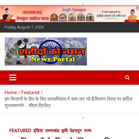
Skip
to
content
Friday, August 7, 2026
Latest News Today, Breaking
News, Uttarakhand News in
Home
Featured
Hindi
हम किसानों के हित के लिए प्राथमिकता में काम कर रहे हैं,किसान दिवस पर हार्दिक
शुभकामनाये ….सीएम त्रिवेंद्र
FEATURED
इंडिया
उत्तराखंड
कृषि
देहरादून
राज्य