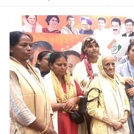
Uttarakhand News in
Hindi