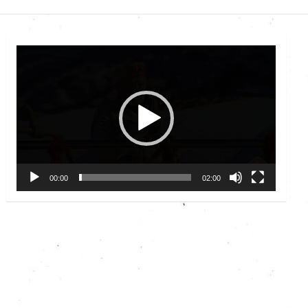
Video
Player
00:00
02:00