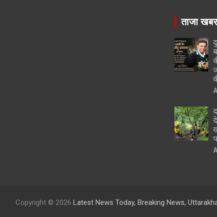
ताजा खब
द
ब
क
ज
क
A
द
द
ख
प
A
Copyright © 2026
Latest News Today, Breaking News, Uttarakh