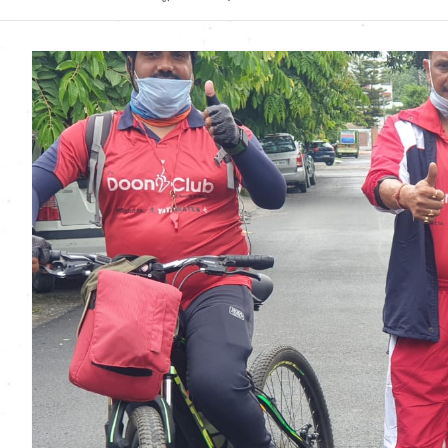
Uttarakhand News in
Hindi