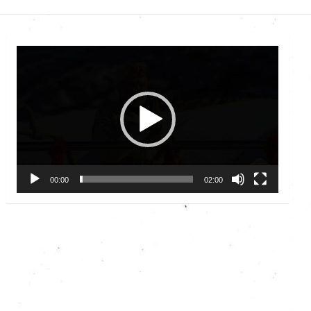
Video
Player
00:00
02:00