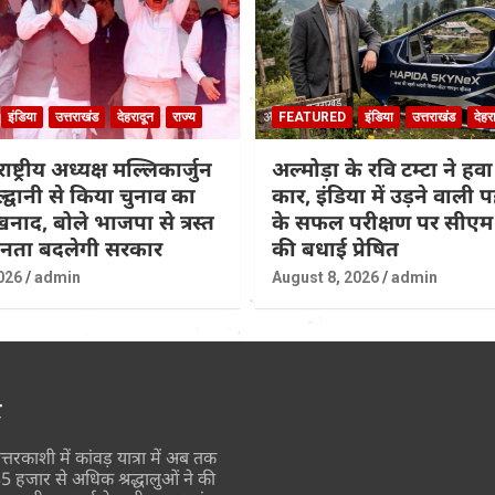
इंडिया
उत्तराखंड
देहरादून
राज्य
FEATURED
इंडिया
उत्तराखंड
देहर
राष्ट्रीय अध्यक्ष मल्लिकार्जुन
अल्मोड़ा के रवि टम्टा ने हवा
ल्द्वानी से किया चुनाव का
कार, इंडिया में उड़ने वाली
नाद, बोले भाजपा से त्रस्त
के सफल परीक्षण पर सीएम 
जनता बदलेगी सरकार
की बधाई प्रेषित
026
admin
August 8, 2026
admin
र
त्तरकाशी में कांवड़ यात्रा में अब तक
5 हजार से अधिक श्रद्धालुओं ने की