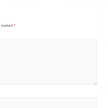
re marked
*