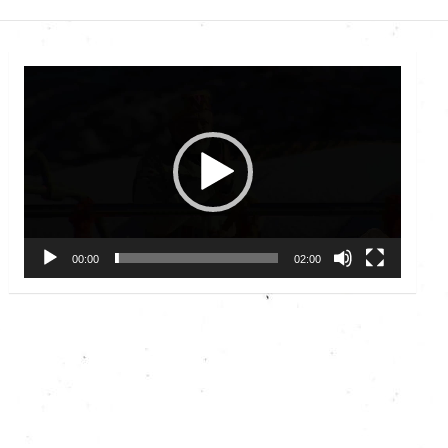
Video
Player
00:00
02:00