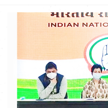
Uttarakhand News in
Hindi