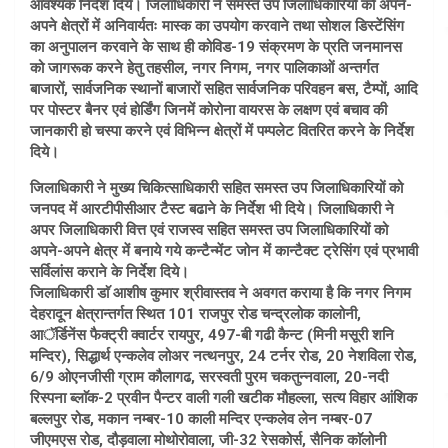
आवश्यक निर्देश दिये। जिलाधिकारी ने समस्त उप जिलाधिकारियों को अपने-
अपने क्षेत्रों में अनिवार्यतः मास्क का उपयोग करवाने तथा सोशल डिस्टेंसिंग
का अनुपालन करवाने के साथ ही कोविड-19 संक्रमण के प्रति जनमानस
को जागरूक करने हेतु तहसील, नगर निगम, नगर पालिकाओं अन्तर्गत
बाजारों, सार्वजनिक स्थानों बाजारों सहित सार्वजनिक परिवहन बस, टैम्पों, आदि
पर पोस्टर बैनर एवं होर्डिंग जिनमें कोरोना वायरस के लक्षण एवं बचाव की
जानकारी हो चस्पा करने एवं विभिन्न क्षेत्रों में पम्पलेट वितरित करने के निर्देश
दिये।
जिलाधिकारी ने मुख्य चिकित्साधिकारी सहित समस्त उप जिलाधिकारियों को
जनपद में आरटीपीसीआर टैस्ट बढाने के निर्देश भी दिये। जिलाधिकारी ने
अपर जिलाधिकारी वित्त एवं राजस्व सहित समस्त उप जिलाधिकारियों को
अपने-अपने क्षेत्र में बनाये गये कन्टैन्मेंट जोन में कान्टैक्ट ट्रेसिंग एवं प्रभावी
सर्विलांस कराने के निर्देश दिये।
जिलाधिकारी डाॅ आशीष कुमार श्रीवास्तव ने अवगत कराया है कि नगर निगम
देहरादून क्षेत्रान्तर्गत स्थित 101 राजपुर रोड चन्द्रलोक कालोनी,
आॅर्डिनेंस फैक्ट्री क्वार्टर रायपुर, 497-बी गढी कैन्ट (मिनी मसूरी शनि
मन्दिर), सिद्धार्थ एन्कलेव लोअर नत्थनपुर, 24 टर्नर रोड, 20 नेशविला रोड,
6/9 ओएनजीसी ग्राम कौलागढ, सरस्वती पुरम चकतुन्नवाला, 20-नदी
रिस्पना ब्लाॅक-2 प्रवीन पैन्टर वाली गली खटीक मौहल्ला, सत्य विहार आंशिक
बल्लपुर रोड, मकान नम्बर-10 काली मन्दिर एन्कलेव लेन नम्बर-07
जीएमएस रोड, दौड़वाला मोथोरोवाला, जी-32 रेसकोर्स, सैनिक काॅलोनी