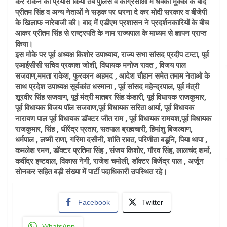
कर रोकने का प्रयास किया तब पुलिस व कांग्रेसीओं में धक्का मुक्की के बाद
प्रीतम सिंह व अन्य नेताओं ने सड़क पर धरना दे कर मोदी सरकार व बीजेपी
के खिलाफ नारेबाजी की। बाद में एडीएम प्रशासन ने प्रदर्शनकारियों के बीच
आकर प्रीतम सिंह से राष्ट्रपति के नाम राज्यपाल के माध्यम से ज्ञापन प्राप्त
किया।
इस मोके पर पूर्व अध्यक्ष किशोर उपाध्याय, राज्य सभा सांसद प्रदीप टम्टा, पूर्व
एआईसीसी सचिव प्रकाश जोशी, विधायक मनोज रावत , विजय पाल
सजवाण,ममता राकेश, फुरकान अहमद , आदेश चौहान समेत तमाम नेताओ के
साथ प्रदेश उपाध्यक्ष सूर्यकांत धस्माना , पूर्व सांसद महेन्द्रपाल, पूर्व मंत्री
शूरवीर सिंह सजवाण, पूर्व मंत्री मातबर सिंह कंडारी, पूर्व विधायक राजकुमार,
पूर्व विधायक विजय पॉल सजवाण,पूर्व विधायक सरिता आर्या, पूर्व विधायक
नारायण पाल पूर्व विधायक डॉक्टर जीत राम , पूर्व विधायक रामयश,पूर्व विधायक
राजकुमार, सिंह , धीरेंद्र प्रताप, सतपाल ब्रह्मचारी, हिमांशु बिजल्वाण,
धर्मपाल , लष्मी राणा, गरिमा दसौनी, शांति रावत, परिणीता बडूनि, पिया थापा ,
कमलेश रमन, डॉक्टर प्रतिमा सिंह , संजय किशोर, गौरव सिंह, लालचंद शर्मा,
कवींद्र इष्टवाल, विकास नेगी, राजेश चमोली, डॉक्टर बिजेंद्र पाल , अर्जून
सोनकर सहित बड़ी संख्या में पार्टी पदाधिकारी उपस्थित रहे।
Facebook
Twitter
WhatsApp