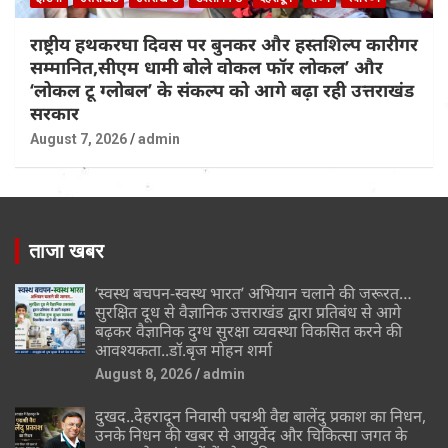
राष्ट्रीय हथकरघा दिवस पर बुनकर और हस्तशिल्प कारीगर
सम्मानित,सीएम धामी बोले वोकल फॉर लोकल’ और
‘लोकल टू ग्लोबल’ के संकल्प को आगे बढ़ा रही उत्तराखंड
सरकार
August 7, 2026
admin
ताजा खबर
‘स्वस्थ बचपन-स्वस्थ भारत’ अभियान चलाने की जरूरत…
सुरक्षित दूध से वैज्ञानिक उत्तराखंड द्वारा प्रतिबंध से आगे
बढ़कर वैज्ञानिक दुग्ध सुरक्षा व्यवस्था विकसित करने की
आवश्यकता..डॉ.बृज मोहन शर्मा
August 8, 2026
admin
दुखद..देहरादून निवासी पद्मश्री वैद्य बालेंदु प्रकाश का निधन,
उनके निधन की खबर से आयुर्वेद और चिकित्सा जगत के