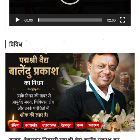
00:00
02:00
विविध
इंडिया
उत्तराखंड
उत्तराखण्ड
देहरादून
राज्य
स्वास्थ्य
दुखद..देहरादून निवासी पद्मश्री वैद्य बालेंदु प्रकाश का