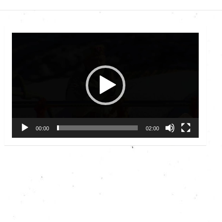
Video
Player
00:00
02:00