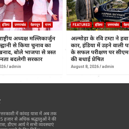
इंडिया
उत्तराखंड
देहरादून
राज्य
FEATURED
इंडिया
उत्तराखंड
देहर
राष्ट्रीय अध्यक्ष मल्लिकार्जुन
अल्मोड़ा के रवि टम्टा ने हवा
ल्द्वानी से किया चुनाव का
कार, इंडिया में उड़ने वाली
नाद, बोले भाजपा से त्रस्त
के सफल परीक्षण पर सीएम 
जनता बदलेगी सरकार
की बधाई प्रेषित
026
admin
August 8, 2026
admin
र
त्तरकाशी में कांवड़ यात्रा में अब तक
5 हजार से अधिक श्रद्धालुओं ने की
ात्रा, डीएम आर्य ने सभी व्यवस्थाएं