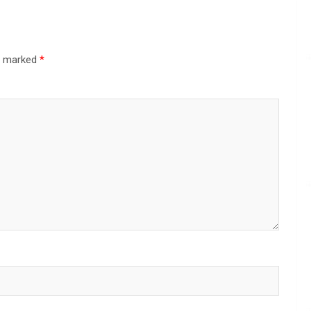
re marked
*