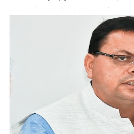
Uttarakhand News in
Hindi