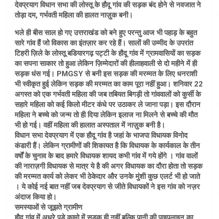
देवप्रयाग विधान सभा की लोस्तू के हौदू गांव की सड़क बंद होने से नवजात ने
तोड़ा दम, गर्भवती महिला की हालत नाज़ुक बनी।
भले ही बीस साल हो गए उत्तराखंड को बने हुए परन्तु आज भी पहाड़ के बहुत
सारे गांव हैं जो विकास का इंतज़ार कर रहे हैं। सालों की उम्मीद के उपरांत
टिहरी ज़िले के लोस्तू बडियारगढ़ पट्टी के हौदू गांव में ग्रामवासियों का सड़क
का सपना साकार तो हुआ लेकिन ज़िम्मेदारों की हीलाहवाली से दो महीने में ही
सड़क धंस गई। PMGSY से बनी इस सड़क की मरम्मत के लिए धनराशी
भी स्वीकृत हुई लेकिन सड़क की मरम्मत का काम पूरा नहीं हुआ। शनिवार 22
अगस्त को एक गर्भवती महिला की जब तबियत बिगड़ी तो गांववालों को कुर्सी के
सहारे महिला को कई किलो मीटर कंधे पर उठाकर ले जाना पड़ा। इस दौरान
महिला ने बच्चे को जन्म तो ही दिया लेकिन इलाज ना मिलने से बच्चे की मौत
भी हो गई। वहीं महिला की हालात अस्पताल में नाज़ुक बनी है।
विधान सभा देवप्रयाग में एक हौदू गांव है जहां के भाजपा विधायक विनोद
कंडारी हैं। लेकिन ग्रामीणों की शिकायत है कि विधायक के कार्यकाल के तीन
वर्षों के चुनाव के बाद हमारे विधायक शायद कभी गांव में गये होंगे । गांव वालों
की नाराज़गी विधायक से मात्र ये है की अगर विधायक का दौरा होता तो सड़क
की मरम्मत कार्य को लेकर भी ठेकेदार और उनके मुंशी कुछ एलर्ट भी हो जाते
। ये कोई नई बात नहीं जब देवप्रयाग से जीते विधायकों ने इस गांव को नज़र
अंदाज किया हो।
समस्याओं से जूझते ग्रामीण
हौदू गांव में अधूरे पड़े कामो में सड़क ही नहीं बल्कि पानी की पाइपलाइन का