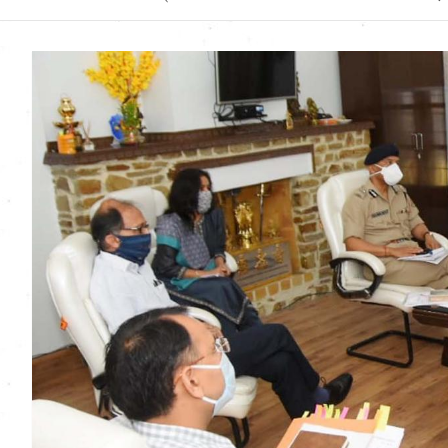
Uttarakhand News in
Hindi