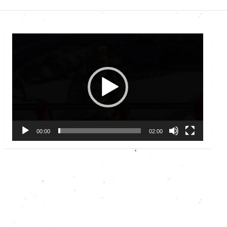
Video
Player
00:00
02:00