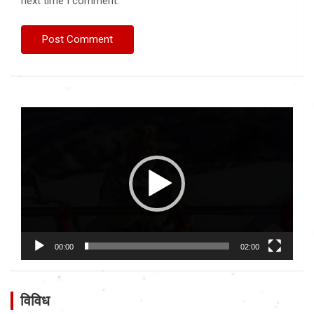
next time I comment.
Video
Player
00:00
02:00
विविध