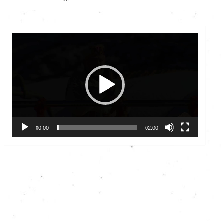
Video
Player
00:00
02:00