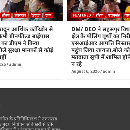
इंडिया
उत्तराखंड
देहरादून
राज्य
FEATURED
इंडिया
उत्तराखंड
देहर
हरादून आर्थिक कॉरिडोर से
DM/ DEO ने सहसपुर वि
िमी ग्रीनफील्ड बाईपास
क्षेत्र के पोलिंग बूथों का नि
 का डीएम ने किया
एसआईआर आपत्ति निस्तार
ोले सुरक्षा मानकों से कोई
पहुंच लिया जायजा,बोले कोई
हीं
मतदाता सूची में शामिल होने
न रहे
026
admin
August 6, 2026
admin
र
ांग्रेस के प्रतिनिधिमंडल ने उत्तराखंड
े मुख्य निर्वाचन अधिकारी से SIR
भियान में ऑनलाइन माध्यम से दायर