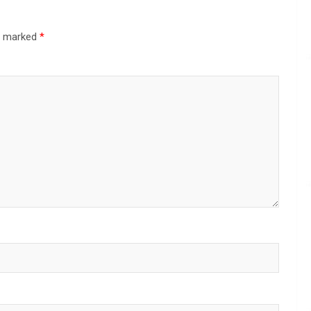
re marked
*