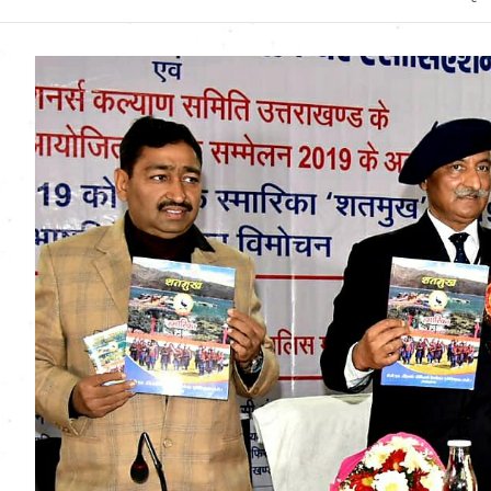
Uttarakhand News in
Hindi