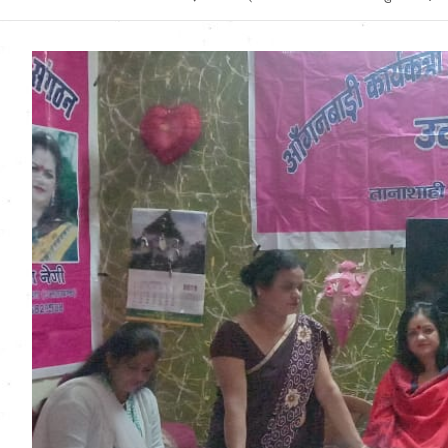
Uttarakhand News in
Hindi