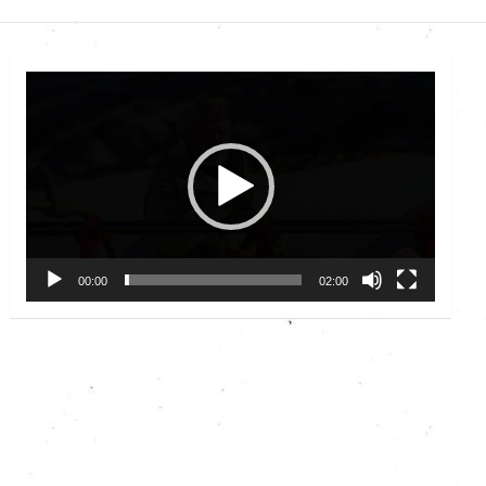
Video
Player
00:00
02:00