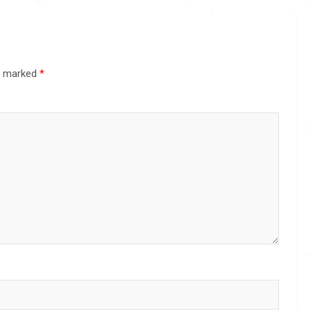
re marked
*