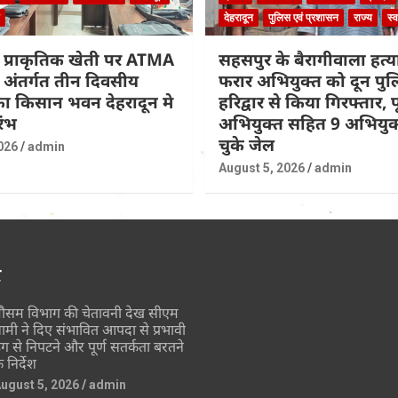
देहरादून
पुलिस एवं प्रशासन
राज्य
स्व
 प्राकृतिक खेती पर ATMA
सहसपुर के बैरागीवाला हत्या
के अंतर्गत तीन दिवसीय
फरार अभियुक्त को दून पुल
 का किसान भवन देहरादून मे
हरिद्वार से किया गिरफ्तार, पूर
रंभ
अभियुक्त सहित 9 अभियुक्
चुके जेल
026
admin
August 5, 2026
admin
र
ौसम विभाग की चेतावनी देख सीएम
ामी ने दिए संभावित आपदा से प्रभावी
ंग से निपटने और पूर्ण सतर्कता बरतने
े निर्देश
ugust 5, 2026
admin