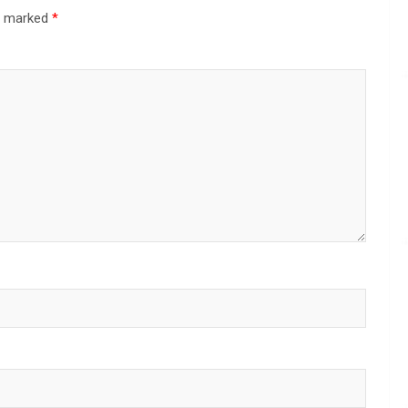
re marked
*