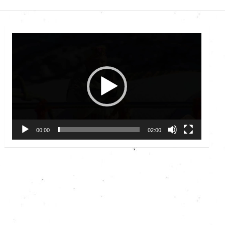
Video
Player
00:00
02:00