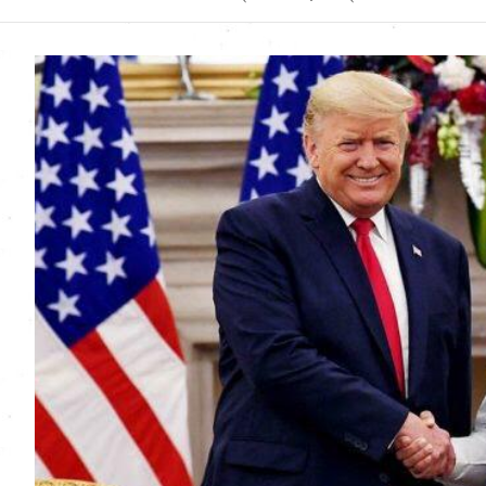
Uttarakhand News in
Hindi