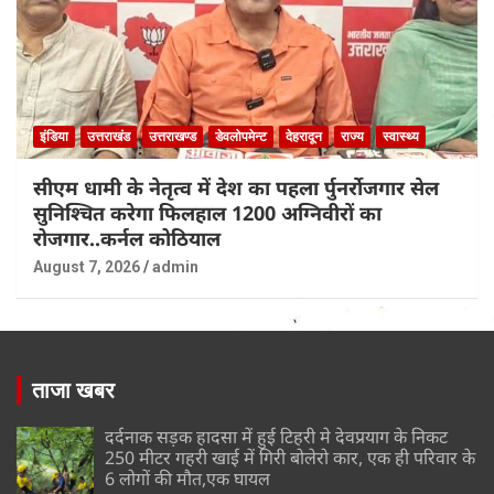
इंडिया
उत्तराखंड
उत्तराखण्ड
डेवलोपमेन्ट
देहरादून
राज्य
स्वास्थ्य
सीएम धामी के नेतृत्व में देश का पहला र्पुनर्रोजगार सेल
सुनिश्चित करेगा फिलहाल 1200 अग्निवीरों का
रोजगार..कर्नल कोठियाल
August 7, 2026
admin
ताजा खबर
दर्दनाक सड़क हादसा में हुई टिहरी मे देवप्रयाग के निकट
250 मीटर गहरी खाई में गिरी बोलेरो कार, एक ही परिवार के
6 लोगों की मौत,एक घायल