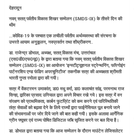
देहरादून
नवम् सतत् पर्वतीय विकास शिखर सम्मेलन (SMDS-IX) के तीसरे दिन की
थीम
…कोविड-19 के पश्चात एक लचीली पर्वतीय अर्थव्यवस्था की संरचना के
उभरते आयाम अनुकूलन, नवप्रवर्तन तथा शीघ्रीकरण..
डा. राजेन्द्र डोभाल, अध्यक्ष, सतत् विकास मंच, उत्तरांचल
(एस0डी0एफ0यू0) के द्वारा बताया गया कि नवम् सतत् पर्वतीय विकास शिखर
सम्मेलन (SMDS-IX) का आयोजन ‘इन्स्टीट्यूशनल स्ट्रेन्थनिंग, फाॅरगोइंग
पार्टनरशिप एण्ड फंडिग अपरचुनिटीज’ तकनीक सत्र की अध्यक्षता श्रीमती
भारती गुप्ता रमोला द्वारा की गयी।
सत्र में वेंकटरमन उमाकांत, डा0 मधु वर्मा, डा0 कलाचंत सांइ, परमनाथ राज
सिन्हा, द्वारिका प्रसाद उनियाल द्वारा अपने विचार रखे गये। इस सत्र में वन
संरक्षण को प्राथमिकता, कार्बन फुटप्रिंट को कम करने एवं पारिस्थितिकी
तंत्र सेवाओं को बढ़ावा देने के लिये राज्यों द्वारा फाईनेंसियल पूल बनाये जाने
की संभावनाओं पर जोर दिये जाने की बात कही गयी। इसके अलावा आर्गेनिक
ग्रीन फ्यूचर एवं राज्य पोषित डिजिटल जाॅब सृजित करने पर बल दिया है।
डा. डोभाल द्वारा बताया गया कि आज सम्मेलन के दौरान माउंटेन लेजिसलेटर