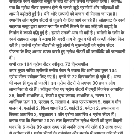
संचालक स्वयं सहायता समूहों से बात की और उनसे फीडबैक लिया। बतायाc
गया कि ग्रोथ सेंटर प्रारम्भ होने से उनसे जुड़े ग्रामीणों और महिलाओं की
आय में बढ़ोतरी हुई है। धीरे-धीरे उत्पादों को बाजार भी मिलता जा रहा है।
स्थानीय लोग ग्रोथ सेंटरों से जुड़ने के लिए आगे आ रहे हैं। लोहाघाट के स्वयं
सहायता समूह द्वारा बताया गया कि मशीनें मिलने के बाद लोहे की कढ़ाई के
निर्माण में काफी वृद्धि हुई है। इससे उनकी आय भी बढ़ी है। चमोली के उर्गम के
स्वयं सहायता समूह ने बताया कि बदरी गाय के दूध व घी की अच्छी कीमत मिल
रही है। दर्जनों ग्रोथ सेंटरों से जुड़े लोगों ने मुख्यमंत्री को ग्रोथ सेंटर
योजना के लिए आभार व्यक्त करते हुए ग्रोथ सेंटरों की कार्यविधि की जानकारी
दी।
अभी तक 104 ग्रोथ सेंटर स्वीकृत, 72 क्रियाशील
अपर मुख्य सचिव श्रीमती मनीषा पंवार ने बताया कि अभी तक कुल 104
ग्रोथ सेंटर स्वीकृत किए गए हैं। इनमें से 72 क्रियाशील हो चुके हैं। अन्य
भी जल्द ही शुरू हो जाएंगे। इन ग्रोथ सेंटरों से लगभग 30 हजार लोग
लाभान्वित हो रहे हैं। स्वीकृत किए गए ग्रोथ सेंटरों में एग्री बिजनेस आधारित
38, बेकरी आधारित 4, डेयरी व दुग्ध उत्पाद आधारित 5, मत्स्य 11,
आर्गेनिक ऊन 10, प्रसाद 5, मसाला 4, फल प्रसंस्करण 5, शहद व मौन
पालन 4, एलईडी 2, शिल्प आधारित 5, आईटी 2, पर्यटन 2, हथकरघा व
क्विल्ट आधारित 2, पशुआहार 1 और एरोमा आधारित 4 ग्रोथ सेंटर हैं।
बताया गया कि सितम्बर 2020 तक क्रियाशील ग्रोथ सेंटरों की कुल बिक्री
धनराशि 6 करोड़ 09 लाख रूपए रही जबकि लाभ की राशि 60 लाख रूपए
से अधिक रही। ग्रोथ सेंटरों के टर्नओवर और मुनाफे में लगातार वृद्धि हो रही