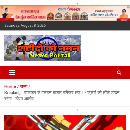
Skip
to
content
Saturday, August 8, 2026
Latest News Today, Breaking
News, Uttarakhand News in
Home
राज्य
Hindi
Breaking,…घण्टाघर से पलटन बाजार मस्जिद तक 17 जुलाई को लॉक डाउन
रहेगा….डीएम आशीष