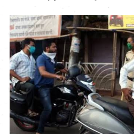
Uttarakhand News in
Hindi