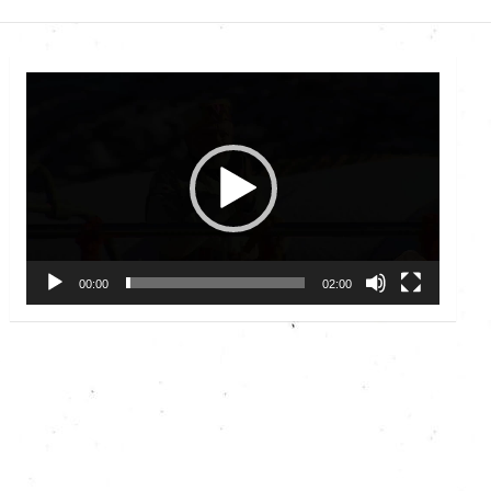
Video
Player
00:00
02:00