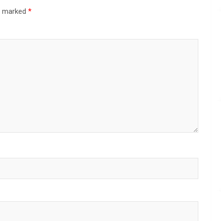
re marked
*