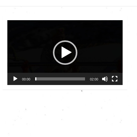
Video
Player
00:00
02:00