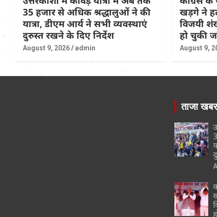
उत्तरकाशी में कांवड़ यात्रा में अब तक
कांग्रेस के 
35 हजार से अधिक श्रद्धालुओं ने की
खड़गे ने ह
यात्रा, डीएम आर्य ने सभी व्यवस्थाएं
विजयी शंख
दुरुस्त रखने के दिए निर्देश
हो चुकी 
August 9, 2026
admin
August 9, 2
ताजा खब
उ
3
य
द
A
क
ख
व
ह