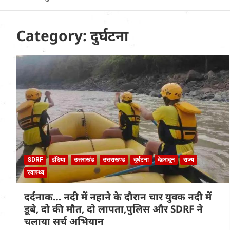
Uttarakhand News in
Hindi
Category:
दुर्घटना
SDRF
इंडिया
उत्तराखंड
उत्तराखण्ड
दुर्घटना
देहरादून
राज्य
स्वास्थ्य
दर्दनाक… नदी में नहाने के दौरान चार युवक नदी में
डूबे, दो की मौत, दो लापता,पुलिस और SDRF ने
चलाया सर्च अभियान