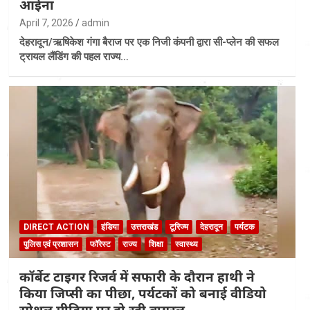
आईना
April 7, 2026
admin
देहरादून/ऋषिकेश गंगा बैराज पर एक निजी कंपनी द्वारा सी-प्लेन की सफल
ट्रायल लैंडिंग की पहल राज्य…
DIRECT ACTION
इंडिया
उत्तराखंड
टूरिज्म
देहरादून
पर्यटक
पुलिस एवं प्रशासन
फॉरेस्ट
राज्य
शिक्षा
स्वास्थ्य
कॉर्बेट टाइगर रिजर्व में सफारी के दौरान हाथी ने
किया जिप्सी का पीछा, पर्यटकों को बनाई वीडियो
सोशल मीडिया पर हो रही वायरल