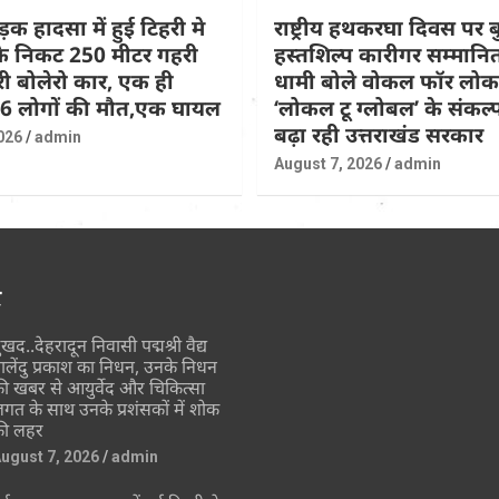
़क हादसा में हुई टिहरी मे
राष्ट्रीय हथकरघा दिवस पर
 के निकट 250 मीटर गहरी
हस्तशिल्प कारीगर सम्मान
िरी बोलेरो कार, एक ही
धामी बोले वोकल फॉर लो
 6 लोगों की मौत,एक घायल
‘लोकल टू ग्लोबल’ के संकल
बढ़ा रही उत्तराखंड सरकार
026
admin
August 7, 2026
admin
र
ुखद..देहरादून निवासी पद्मश्री वैद्य
ालेंदु प्रकाश का निधन, उनके निधन
ी खबर से आयुर्वेद और चिकित्सा
गत के साथ उनके प्रशंसकों में शोक
ी लहर
ugust 7, 2026
admin