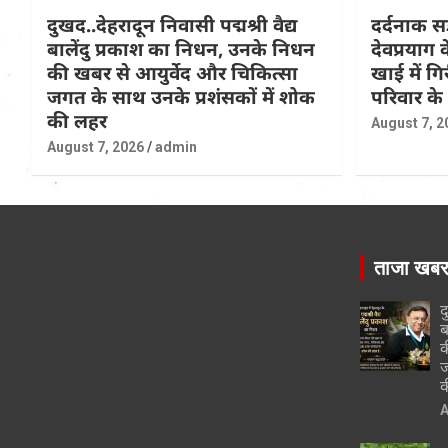
दुखद..देहरादून निवासी पद्मश्री वैद्य
दर्दनाक सड
बालेंदु प्रकाश का निधन, उनके निधन
देवप्रयाग
की खबर से आयुर्वेद और चिकित्सा
खाई में ग
जगत के साथ उनके प्रशंसकों में शोक
परिवार के
की लहर
August 7, 2
August 7, 2026
admin
ताजा खब
द
ब
क
ज
क
A