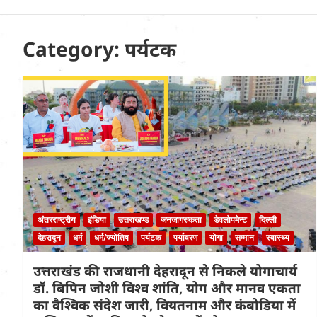
Uttarakhand News in
Hindi
Category:
पर्यटक
अंतरराष्ट्रीय
इंडिया
उत्तराखण्ड
जनजागरुकता
डेवलोपमेन्ट
दिल्ली
देहरादून
धर्म
धर्म/ज्योतिष
पर्यटक
पर्यावरण
योगा
सम्मान
स्वास्थ्य
उत्तराखंड की राजधानी देहरादून से निकले योगाचार्य
डॉ. बिपिन जोशी विश्व शांति, योग और मानव एकता
का वैश्विक संदेश जारी, वियतनाम और कंबोडिया में