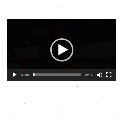
Video
Player
00:00
02:00