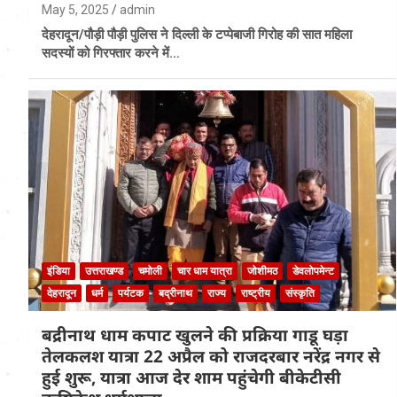
May 5, 2025
admin
देहरादून/पौड़ी पौड़ी पुलिस ने दिल्ली के टप्पेबाजी गिरोह की सात महिला
सदस्यों को गिरफ्तार करने में…
इंडिया
उत्तराखण्ड
चमोली
चार धाम यात्रा
जोशीमठ
डेवलोपमेन्ट
देहरादून
धर्म
पर्यटक
बद्रीनाथ
राज्य
राष्ट्रीय
संस्कृति
बद्रीनाथ धाम कपाट खुलने की प्रक्रिया गाडू घड़ा
तेलकलश यात्रा 22 अप्रैल को राजदरबार नरेंद्र नगर से
हुई शुरू, यात्रा आज देर शाम पहुंचेगी बीकेटीसी