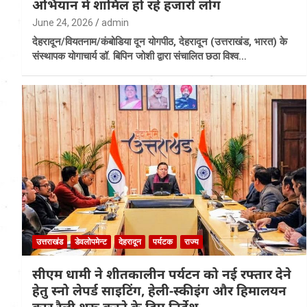
अभियान में शामिल हो रहे हजारों लोग
June 24, 2026
admin
देहरादून/वियतनाम/कंबोडिया दून योगपीठ, देहरादून (उत्तराखंड, भारत) के
संस्थापक योगाचार्य डॉ. बिपिन जोशी द्वारा संचालित छठा विश्व…
उत्तराखंड
डेवलोपमेन्ट
देहरादून
पर्यटक
राज्य
सीएम धामी ने शीतकालीन पर्यटन को नई रफ्तार देने
हेतु स्नो लेपर्ड साइटिंग, हेली-स्कीइंग और हिमालयन
कार रैली शुरू करने के दिए निर्देश