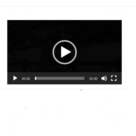
Video
Player
00:00
02:00