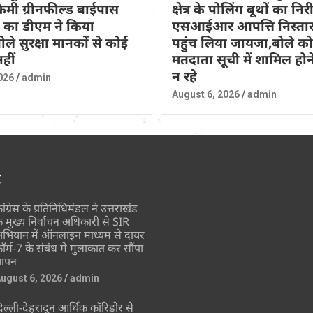
िमी ग्रीनफील्ड बाईपास
क्षेत्र के पोलिंग बूथों का नि
 का डीएम ने किया
एसआईआर आपत्ति निस्तार
ोले सुरक्षा मानकों से कोई
पहुंच लिया जायजा,बोले कोई
हीं
मतदाता सूची में शामिल होने
न रहे
026
admin
August 6, 2026
admin
र
ांग्रेस के प्रतिनिधिमंडल ने उत्तराखंड
े मुख्य निर्वाचन अधिकारी से SIR
भियान में ऑनलाइन माध्यम से दायर
ॉर्म-7 के संबंध मे मुलाकात कर सौंपा
्ञापन
ugust 6, 2026
admin
िल्ली-देहरादून आर्थिक कॉरिडोर से