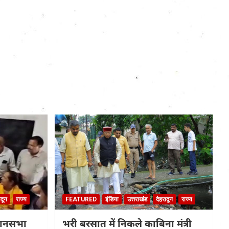
ादून
राज्य
FEATURED
इंडिया
उत्तराखंड
देहरादून
राज्य
धानसभा
भरी बरसात में निकले काबिना मंत्री