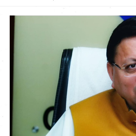
Uttarakhand News in
Hindi