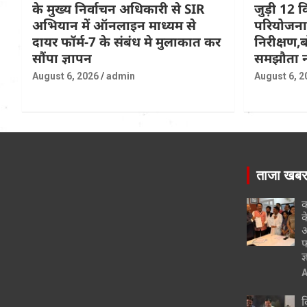
के मुख्य निर्वाचन अधिकारी से SIR
जुड़ी 12 क
अभियान में ऑनलाइन माध्यम से
परियोजना
दायर फॉर्म-7 के संबंध मे मुलाकात कर
निरीक्षण,ब
सौंपा ज्ञापन
समझौता न
August 6, 2026
admin
August 6, 2
ताजा खब
क
क
अ
फ
ज
A
द