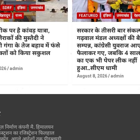
SDRF
इंडिया
उत्तराखंड
देहरादून
राज्य
FEATURED
इंडिया
उत्तराखंड
देहर
ीक पर है कांवड़ यात्रा,
सरकार के तीसरी बार संकल
राकों की मुस्तैदी ने
गढ़वाल मंडल अध्यक्षों की 
गंगा के तेज बहाव में फंसे
सम्पन्न, कांग्रेसी युवराज आ
्तों को किया सकुशल
फैलाकर गए, जबकि 4 सालों म
का एक भी पेपर लीक नहीं
हुआ..सीएम धामी
026
admin
August 8, 2026
admin
र
ुल निर्माण कंपनी मै. हिमालयन
ंस्ट्रशन का रजिस्ट्रेशन फिलहाल
स्पेंड, अगले आदेशों तक पीडब्ल्यूडी