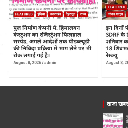
FEATURED
FEATURED
इंडिया
उत्तराखंड
देहरादून
राज्य
कांवड यात्रा
पुल निर्माण कंपनी मै. हिमालयन
इन दिनों प
कंस्ट्रशन का रजिस्ट्रेशन फिलहाल
SDRF के तै
सस्पेंड, अगले आदेशों तक पीडब्ल्यूडी
शनिवार को 
की निविदा प्रक्रिया में भाग लेने पर भी
18 शिवभक
रोक लगाई गई है।
रेस्क्यू
August 8, 2026
admin
August 8, 2
ताजा खब
प
क
स