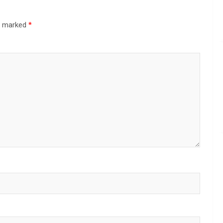
re marked
*