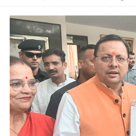
Uttarakhand News in
Hindi