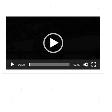
Video
Player
00:00
02:00