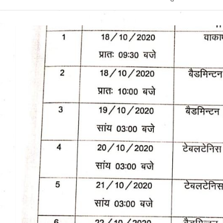
Uttarakhand News in
Hindi