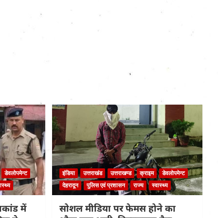
डेवलोपमेन्ट
इंडिया
उत्तराखंड
उत्तराखण्ड
क्राइम
डेवलोपमेन्ट
ास्थ्य
देहरादून
पुलिस एवं प्रशासन
राज्य
स्वास्थ्य
कांड में
सोशल मीडिया पर फेमस होने का