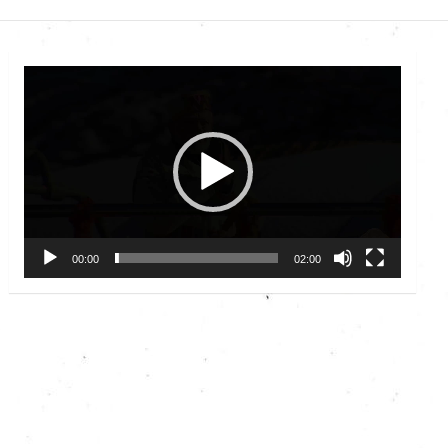
Video
Player
00:00
02:00