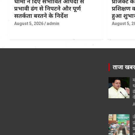
धामी ने दिए संभावित आपदा से
प्रोजेक्ट 
प्रभावी ढंग से निपटने और पूर्ण
प्रशिक्षण
सतर्कता बरतने के निर्देश
हुआ शुभा
August 5, 2026
admin
August 5, 2
ताजा खब
म
ध
ढ
क
A
ज
प
प
ह