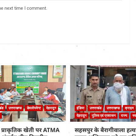
he next time I comment.
खंड
उत्तराखण्ड
डेवलोपमेन्ट
देहरादून
इंडिया
उत्तराखंड
उत्तराखण्ड
क्राइम
देहरादून
पुलिस एवं प्रशासन
राज्य
स्व
 प्राकृतिक खेती पर ATMA
सहसपुर के बैरागीवाला हत्या