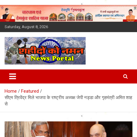
Skip
to
content
Saturday, August 8, 2026
Latest News Today, Breaking
News, Uttarakhand News in
Home
Featured
Hindi
सीएम त्रिवेंद्र मिले भाजपा के राष्ट्रीय अध्यक्ष जेपी नड्डा और गृहमंत्री अमित शाह
से