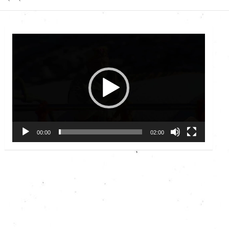
Video
Player
00:00
02:00