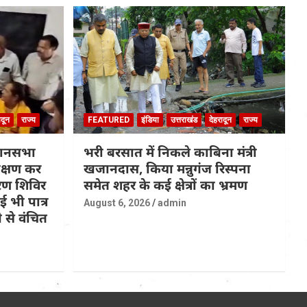
ादून
राज्य
FEATURED
इंडिया
उत्तराखंड
देहरादून
राज्य
धानसभा
भरी बरसात में निकले काबिना मंत्री
रीक्षण कर
खजानदास, किया मन्नुगंज रिस्पना
ण शिविर
समेत शहर के कई क्षेत्रों का भ्रमण
 भी पात्र
August 6, 2026
admin
 से वंचित