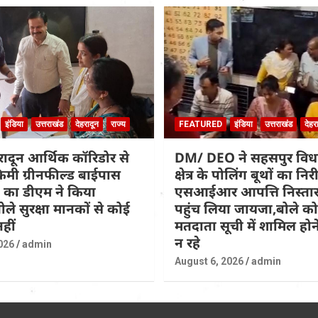
इंडिया
उत्तराखंड
देहरादून
राज्य
FEATURED
इंडिया
उत्तराखंड
देहर
हरादून आर्थिक कॉरिडोर से
DM/ DEO ने सहसपुर वि
िमी ग्रीनफील्ड बाईपास
क्षेत्र के पोलिंग बूथों का नि
 का डीएम ने किया
एसआईआर आपत्ति निस्तार
ोले सुरक्षा मानकों से कोई
पहुंच लिया जायजा,बोले कोई
हीं
मतदाता सूची में शामिल होने
न रहे
026
admin
August 6, 2026
admin