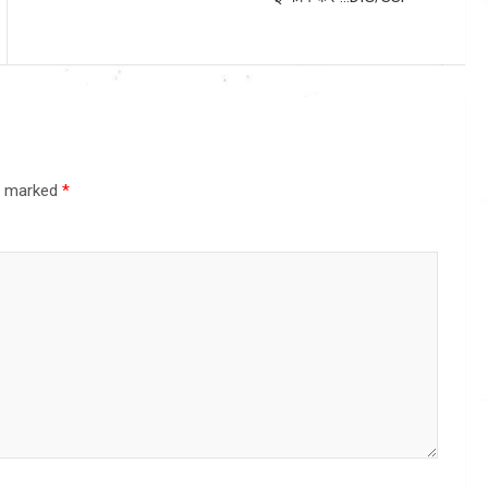
re marked
*