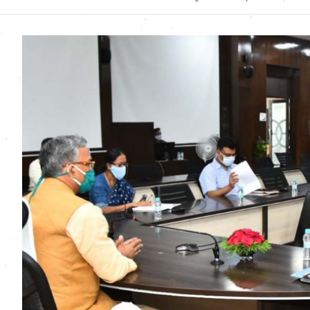
Uttarakhand News in
Hindi