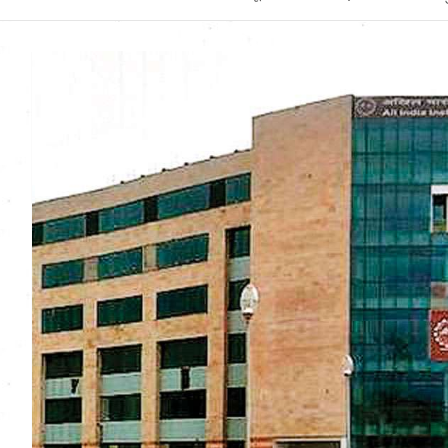
Uttarakhand News in
Hindi