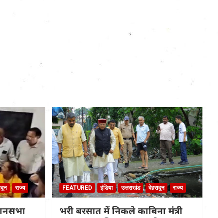
ादून
राज्य
FEATURED
इंडिया
उत्तराखंड
देहरादून
राज्य
धानसभा
भरी बरसात में निकले काबिना मंत्री