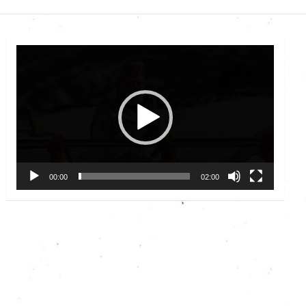
Video
Player
00:00
02:00