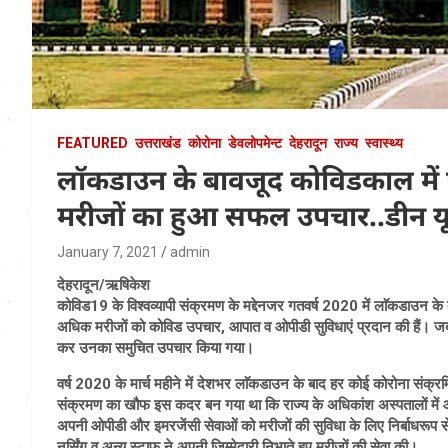
FEATURED
उत्तराखंड
कोरोना
डेवलोपमेन्ट
देहरादून
राज्य
स्वास्थ्य
लॉकडाउन के बावजूद कोविडकाल में ए
मरीजों का हुआ सफल उपचार..डीन यूब
January 7, 2021
admin
देहरादून/ऋषिकेश
कोविड19 के विश्वव्यापी संक्रमण के मद्देनजर गतवर्ष 2020 में लाॅकडाउन क
अधिक मरीजों को कोविड उपचार, आपात व ओपीडी सुविधाएं प्रदान की हैं। जब
कर उनका समुचित उपचार किया गया।
वर्ष 2020 के मार्च महीने में देशभर लाॅकडाउन के बाद हर कोई कोरोना संक्रमित
संक्रमण का खौफ इस कदर बन गया था कि राज्य के अधिकांश अस्पतालों में ओप
अपनी ओपीडी और इमरजेंसी सेवाओं को मरीजों की सुविधा के लिए निर्बाधरूप स
नर्सिंग व अन्य स्टाफ ने अपनी जिम्मेदारी निभाते हुए मरीजों की सेवा की।