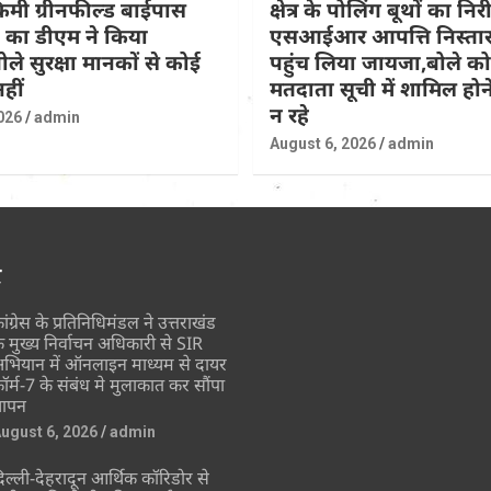
िमी ग्रीनफील्ड बाईपास
क्षेत्र के पोलिंग बूथों का नि
 का डीएम ने किया
एसआईआर आपत्ति निस्तार
ोले सुरक्षा मानकों से कोई
पहुंच लिया जायजा,बोले कोई
हीं
मतदाता सूची में शामिल होने
न रहे
026
admin
August 6, 2026
admin
र
ांग्रेस के प्रतिनिधिमंडल ने उत्तराखंड
े मुख्य निर्वाचन अधिकारी से SIR
भियान में ऑनलाइन माध्यम से दायर
ॉर्म-7 के संबंध मे मुलाकात कर सौंपा
्ञापन
ugust 6, 2026
admin
िल्ली-देहरादून आर्थिक कॉरिडोर से