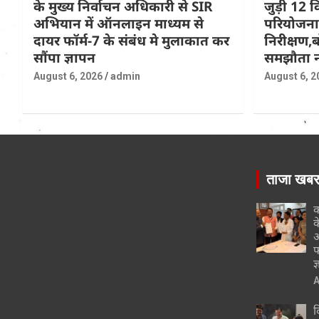
के मुख्य निर्वाचन अधिकारी से SIR
जुड़ी 12 क
अभियान में ऑनलाइन माध्यम से
परियोजना
दायर फॉर्म-7 के संबंध मे मुलाकात कर
निरीक्षण,ब
सौंपा ज्ञापन
समझौता न
August 6, 2026
admin
August 6, 2
ताजा खब
क
क
अ
फ
ज
A
द