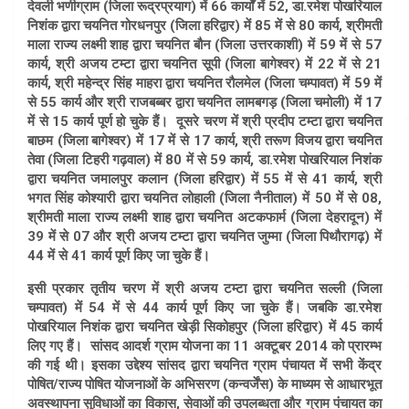
देवली भणीग्राम (जिला रूद्रप्रयाग) में 66 कार्यों में 52, डा.रमेश पोखरियाल
निशंक द्वारा चयनित गोरधनपुर (जिला हरिद्वार) में 85 में से 80 कार्य, श्रीमती
माला राज्य लक्ष्मी शाह द्वारा चयनित बौन (जिला उत्तरकाशी) में 59 में से 57
कार्य, श्री अजय टम्टा द्वारा चयनित सूपी (जिला बागेश्वर) में 22 में से 21
कार्य, श्री महेन्द्र सिंह माहरा द्वारा चयनित रौलमेल (जिला चम्पावत) में 59 में
से 55 कार्य और श्री राजबब्बर द्वारा चयनित लामबगड़ (जिला चमोली) में 17
में से 15 कार्य पूर्ण हो चुके हैं। दूसरे चरण में श्री प्रदीप टम्टा द्वारा चयनित
बाछम (जिला बागेश्वर) में 17 में से 17 कार्य, श्री तरूण विजय द्वारा चयनित
तेवा (जिला टिहरी गढ़वाल) में 80 में से 59 कार्य, डा.रमेश पोखरियाल निशंक
द्वारा चयनित जमालपुर कलान (जिला हरिद्वार) में 55 में से 41 कार्य, श्री
भगत सिंह कोश्यारी द्वारा चयनित लोहाली (जिला नैनीताल) में 50 में से 08,
श्रीमती माला राज्य लक्ष्मी शाह द्वारा चयनित अटकफार्म (जिला देहरादून) में
39 में से 07 और श्री अजय टम्टा द्वारा चयनित जुम्मा (जिला पिथौरागढ़) में
44 में से 41 कार्य पूर्ण किए जा चुके हैं।
इसी प्रकार तृतीय चरण में श्री अजय टम्टा द्वारा चयनित सल्ली (जिला
चम्पावत) में 54 में से 44 कार्य पूर्ण किए जा चुके हैं। जबकि डा.रमेश
पोखरियाल निशंक द्वारा चयनित खेड़ी सिकोहपुर (जिला हरिद्वार) में 45 कार्य
लिए गए हैं। सांसद आदर्श ग्राम योजना का 11 अक्टूबर 2014 को प्रारम्भ
की गई थी। इसका उद्देश्य सांसद द्वारा चयनित ग्राम पंचायत में सभी केंद्र
पोषित/राज्य पोषित योजनाओं के अभिसरण (कन्वर्जेंस) के माध्यम से आधारभूत
अवस्थापना सुविधाओं का विकास, सेवाओं की उपलब्धता और ग्राम पंचायत का