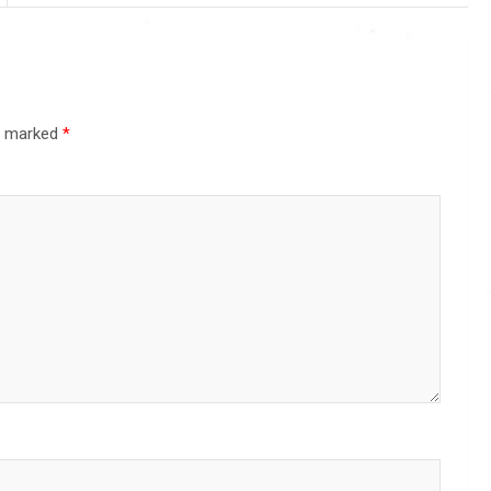
re marked
*