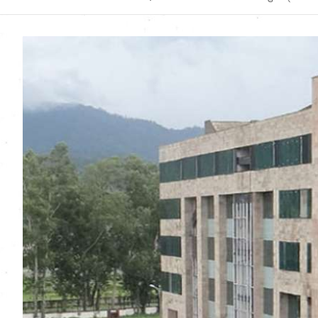
Uttarakhand News in
Hindi