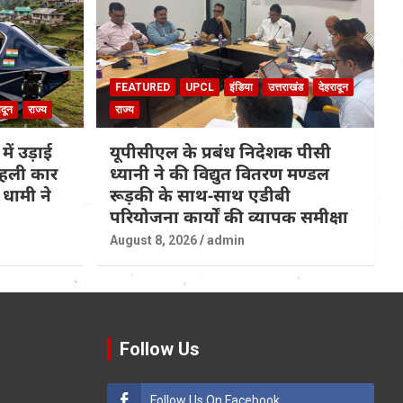
FEATURED
UPCL
इंडिया
उत्तराखंड
देहरादून
ादून
राज्य
राज्य
 में उड़ाई
यूपीसीएल के प्रबंध निदेशक पीसी
 पहली कार
ध्यानी ने की विद्युत वितरण मण्डल
धामी ने
रूड़की के साथ-साथ एडीबी
परियोजना कार्यों की व्यापक समीक्षा
August 8, 2026
admin
Follow Us
Follow Us On Facebook