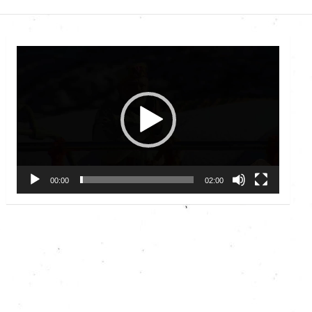
Video
Player
00:00
02:00