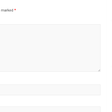
re marked
*