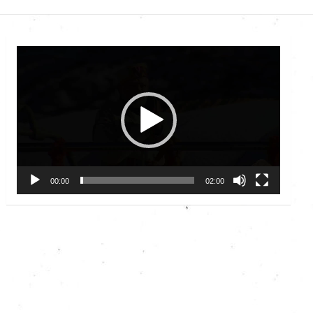
Video
Player
00:00
02:00