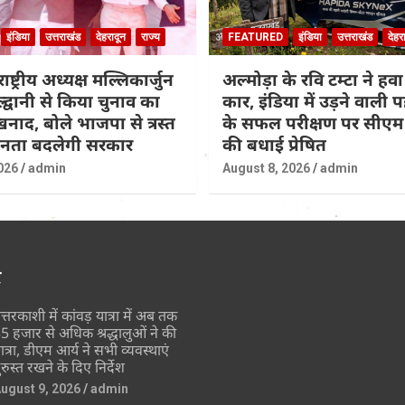
इंडिया
उत्तराखंड
देहरादून
राज्य
FEATURED
इंडिया
उत्तराखंड
देहर
राष्ट्रीय अध्यक्ष मल्लिकार्जुन
अल्मोड़ा के रवि टम्टा ने हवा
ल्द्वानी से किया चुनाव का
कार, इंडिया में उड़ने वाली
नाद, बोले भाजपा से त्रस्त
के सफल परीक्षण पर सीएम 
जनता बदलेगी सरकार
की बधाई प्रेषित
026
admin
August 8, 2026
admin
र
त्तरकाशी में कांवड़ यात्रा में अब तक
5 हजार से अधिक श्रद्धालुओं ने की
ात्रा, डीएम आर्य ने सभी व्यवस्थाएं
ुरुस्त रखने के दिए निर्देश
ugust 9, 2026
admin