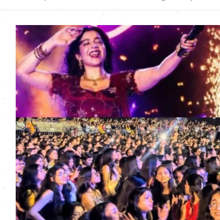
Uttarakhand News in
Hindi