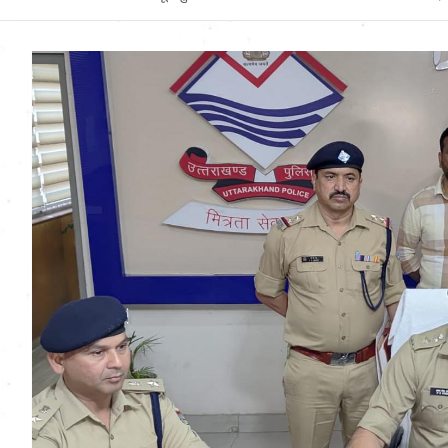
Uttarakhand News in
Hindi