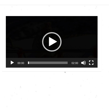
Video
Player
00:00
02:00