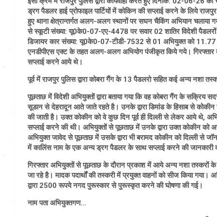
इसी क्रम में राजपुर पुलिस द्वारा कार्यवाही करते हुए दिनांक: 02-06-26 को चै
ड्रग पैडलर हाई प्रोफाइल पार्टियों में कोकिन की सप्लाई करने के लिये राजपुर क्ष
हुए थाना क्षेत्रान्तर्गत अलग-अलग स्थानों पर सघन चैकिंग अभियान चलाया 
से स्कूटी संख्या: यू0के0-07-एए-4478 पर सवार 02 शातिर विदेशी पैडलरो
डिजायर कार संख्या: यू0के0-07-टीडी-7532 से 01 अभियुक्त को 11.77 ग्र
एनडीपीएस एक्ट के तहत अलग-अलग अभियोग पंजीकृत किये गये। गिरफ्तार तीनो पै
सप्लाई करने आये थे।
पूर्व में राजपुर पुलिस द्वारा कोबरा गैंग के 13 पैडलरो सहित कई अन्य नशा तस्
पूछताछ में विदेशी अभियुक्तों द्वारा बताया गया कि वह कोबरा गैंग के सक्रिय
सूडान से देहरादून आते जाते रहते है। उनके द्वारा डिमांड के हिसाब से कोकी
की जाती है। उक्त कोकीन को वे कुछ दिन पूर्व ही दिल्ली से लेकर आये थे, अभियुक
सप्लाई करने की थी। अभियुक्तों से पूछताछ में उनके द्वारा उक्त कोकीन को 
अभियुक्त जावेद से पूछताछ में उसके द्वारा भी बरामद कोकीन को दिल्ली से जॉन 
में कालिंस नाम के एक अन्य ड्रग पैडलर के साथ सप्लाई करने की जानकारी
गिरफ्तार अभियुक्तों से पूछताछ के दौरान प्रकाश में आये अन्य नशा तस्करों
जा रहे है। मादक पदार्थों की तस्करी में प्रयुक्त वाहनों को सीज किया गया। अ
द्वारा 2500 रूपये नगद पुरूस्कार से पुरूस्कृत करने की घोषणा की गई।
नाम पता अभियुक्तगण…