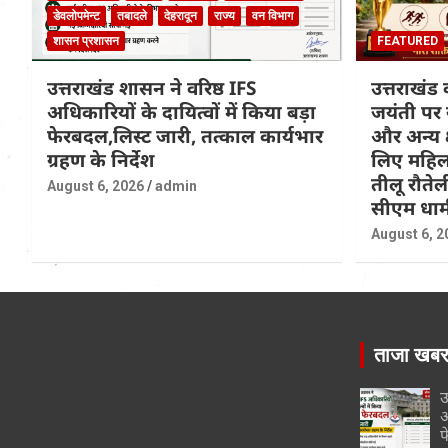
डेवलोपमेन्ट
तबादले
देहरादून
राज्य
वन विभाग
शासन प्रशासन
FEATURED
उत्तराखंड शासन ने वरिष्ठ IFS
उत्तराखंड 
अधिकारियों के दायित्वों में किया बड़ा
जयंती पर 
फेरबदल,लिस्ट जारी, तत्काल कार्यभार
और अन्य क्षेत
ग्रहण के निर्देश
लिए महिल
तीलू रौतेली
August 6, 2026
admin
सीएम धाम
August 6, 2
ताजा खब
उ
अ
फ