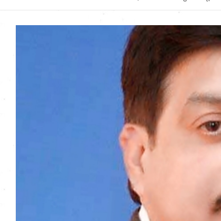
Uttarakhand News in
Hindi