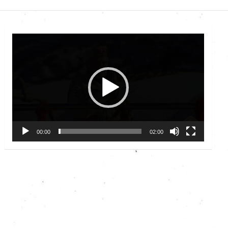
Video
Player
00:00
02:00