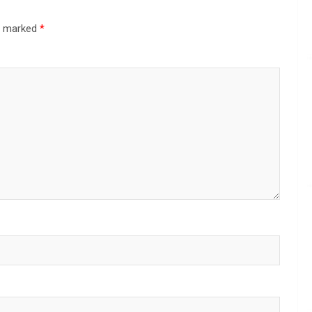
re marked
*