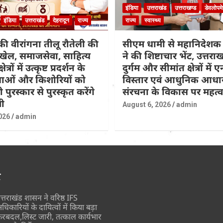
इंडिया
उत्तराखंड
उत्तराखण्ड
डेवलोपमे
इंडिया
उत्तराखंड
देहरादून
राज्य
राज्य
स्वास्थ्य
की वीरांगना तीलू रौतेली की
सीएम धामी से महानिदेश
खेल, समाजसेवा, साहित्य
ने की शिष्टाचार भेंट, उत्तरा
्रों में उत्कृष्ट प्रदर्शन के
दुर्गम और सीमांत क्षेत्रों में
ाओं और किशोरियों को
विस्तार एवं आधुनिक आधा
 पुरस्कार से पुरस्कृत करेंगे
संरचना के विकास पर महत्वपू
ी
August 6, 2026
admin
026
admin
र
त्तराखंड शासन ने वरिष्ठ IFS
धिकारियों के दायित्वों में किया बड़ा
ेरबदल,लिस्ट जारी, तत्काल कार्यभार