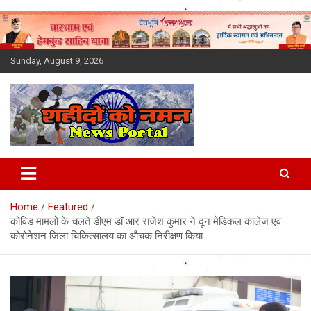
Skip
to
content
Sunday, August 9, 2026
Latest News Today, Breaking
News, Uttarakhand News in
Home
Featured
Hindi
कोविड मामलों के चलते डीएम डाॅ आर राजेश कुमार ने दून मेडिकल कालेज एवं
कोरोनेशन जिला चिकित्सालय का औचक निरीक्षण किया