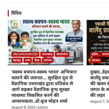
विविध
UNCATEGORIZED
उत्तराखण्ड
डेवलोपमेन्ट
इंडिया
उत्तरा
देहरादून
राज्य
शिक्षा
स्वास्थ्य
स्वास्थ्य
‘स्वस्थ बचपन-स्वस्थ भारत’ अभियान
दुखद..देहरा
चलाने की जरूरत… सुरक्षित दूध से
बालेंदु प
वैज्ञानिक उत्तराखंड द्वारा प्रतिबंध से
की खबर से
आगे बढ़कर वैज्ञानिक दुग्ध सुरक्षा
जगत के सा
व्यवस्था विकसित करने की
की लहर
आवश्यकता..डॉ.बृज मोहन शर्मा
August 7, 2
August 8, 2026
admin