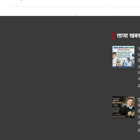
ताजा खब
‘
च
व
आ
व
आ
A
द
ब
क
ज
क
A