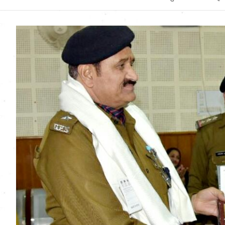
Uttarakhand News in
Hindi