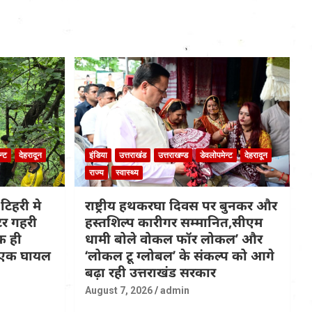
न्ट
देहरादून
इंडिया
उत्तराखंड
उत्तराखण्ड
डेवलोपमेन्ट
देहरादून
राज्य
स्वास्थ्य
टिहरी मे
राष्ट्रीय हथकरघा दिवस पर बुनकर और
टर गहरी
हस्तशिल्प कारीगर सम्मानित,सीएम
क ही
धामी बोले वोकल फॉर लोकल’ और
त,एक घायल
‘लोकल टू ग्लोबल’ के संकल्प को आगे
बढ़ा रही उत्तराखंड सरकार
August 7, 2026
admin