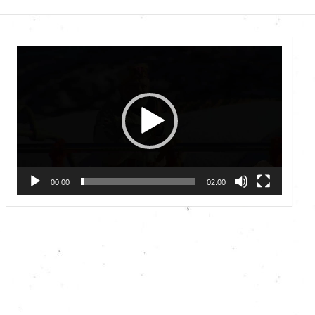
Video
Player
00:00
02:00