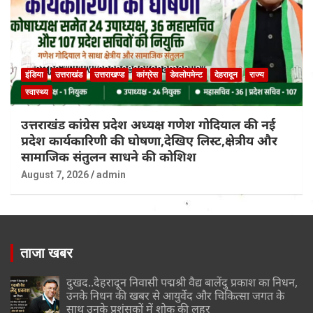
इंडिया
उत्तराखंड
उत्तराखण्ड
कांग्रेस
डेवलोपमेन्ट
देहरादून
राज्य
स्वास्थ्य
उत्तराखंड कांग्रेस प्रदेश अध्यक्ष गणेश गोदियाल की नई
प्रदेश कार्यकारिणी की घोषणा,देखिए लिस्ट,क्षेत्रीय और
सामाजिक संतुलन साधने की कोशिश
August 7, 2026
admin
ताजा खबर
दुखद..देहरादून निवासी पद्मश्री वैद्य बालेंदु प्रकाश का निधन,
उनके निधन की खबर से आयुर्वेद और चिकित्सा जगत के
साथ उनके प्रशंसकों में शोक की लहर