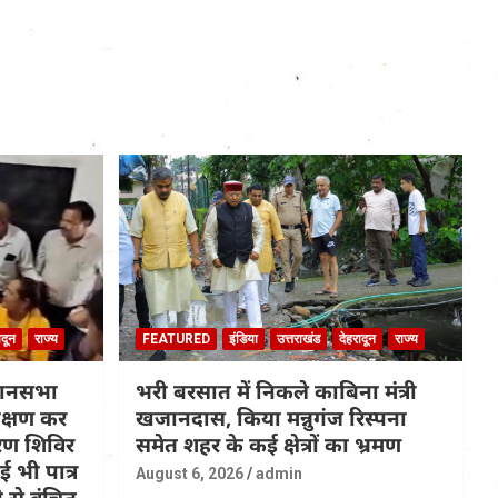
ादून
राज्य
FEATURED
इंडिया
उत्तराखंड
देहरादून
राज्य
धानसभा
भरी बरसात में निकले काबिना मंत्री
रीक्षण कर
खजानदास, किया मन्नुगंज रिस्पना
ण शिविर
समेत शहर के कई क्षेत्रों का भ्रमण
 भी पात्र
August 6, 2026
admin
 से वंचित