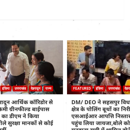
इंडिया
उत्तराखंड
देहरादून
राज्य
FEATURED
इंडिया
उत्तराखंड
देहर
हरादून आर्थिक कॉरिडोर से
DM/ DEO ने सहसपुर वि
िमी ग्रीनफील्ड बाईपास
क्षेत्र के पोलिंग बूथों का नि
 का डीएम ने किया
एसआईआर आपत्ति निस्तार
ोले सुरक्षा मानकों से कोई
पहुंच लिया जायजा,बोले कोई
हीं
मतदाता सूची में शामिल होने