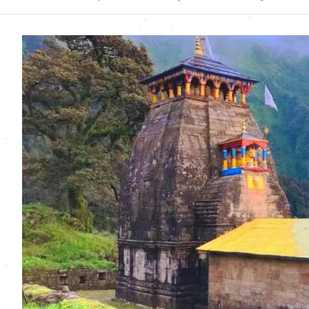
Uttarakhand News in
Hindi