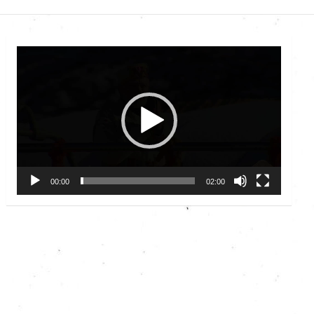
Video
Player
00:00
02:00