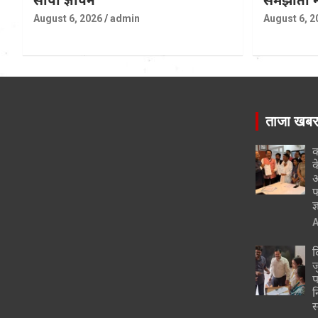
August 6, 2026
admin
August 6, 2
ताजा खब
क
क
अ
फ
ज
A
द
ज
प
न
स