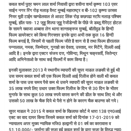
कवल शर्मा पुत्र चमन लाल शर्मा निवासी द्वारा शवीना शर्मा कृष्णा 103 एवर
साईन नगर रिंग रोड़ मलाड़ वैस्ट मुम्बई महाराष्ट्र व बी-102 कृष्णा उत्सव
नियर मूवी टाईम खण्डेलवाल ले आउट लिंक रोड़ कछपढा स्टॉप मलाड़ पश्चिम
मुम्बई, हॉल पता- 12 जुहू शिल्पा जुहू रेजीडेन्सी के पीछे जे डब्लू मैरिएट होटल
के सामने ख्वाजा अब्बास लेन थाना शान्ताक्रुज मुम्बई, बॉलीवुड के हिन्दी
फिल्म डायरेक्टर को किया गिरफ्तार इनके द्वारा अभी तक कुल 16 हिन्दी
फिल्म बनाई है, जिसमें से पहली फिल्म जीते है शान से है तथा फिल्म हीरालाल
पन्नालाल, नमक, जिम्मेदार, गुनाहो का देवता, उस्ताद, मर मिटेंगे, दिल्ली आई
आदि है। इनके द्वारा एक्टर संजय दत्त, गोविन्दा, मिथुन चक्रवर्ती, जितेन्द्र
आदि अभिनेताओ के साथ कई फिल्मों में काम किया है।
इनकी मुलाकात 2013 मे स्थानीय व्यापारी की सुपर माडल लङकी से हुई थी
उस समय कवल शर्मा की एक फिल्म दिल्ली आई रिलीज होने वाली थी कवल
शर्मा के पास उस समय पैसे कम थे उसने व्यापारी की सुपर माडल लङकी से
35 लाख रुपये लिए उधार उक्त फिल्म रिलीज के दिन से 30 दिन के भीतर
मुनाफे के साथ कुल 50 लाख रुपये वापस करने की डील के साथ लिए थे और
उसको 50 लाख के चैक दिये थे पैसे न होने के कारण चैक बाउण्स को गये।
सुपर माडल ने 2015 मे कवल शर्मा के खिलाफ कोर्ट मे धारा 138 एन0आई
एक्ट का वाद दायर किया जिसमे कवल शर्मा को दिनांक 17-01-2019 को
न्यायालय अपर मुख्य न्यायिक मजि0 हल्द्वानी से 01 वर्ष का कारावास व
51,10,000/- जुर्माना की सजा हुई कवल शर्मा के द्वारा सजा के विरुद्ध न्या0