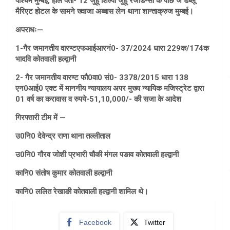
पश्चिम मुम्बई, हॉल पता- 12 जुहू शिल्पा जुहू रेजीडेन्सी के पीछे जे डब्लू
मैरिएट होटल के सामने ख्वाजा अब्बास लेन थाना शान्ताक्रुज मुम्बई।
अपराधः—
1-गैर जमानतीय वारण्टएफआईआरनं0- 37/2024 धारा 229क/174क
भादवि कोतवाली हल्द्वानी
2- गैर जमानतीय वारण्ट फौ0वा0 सं0- 3378/2015 धारा 138
एन0आई0 एक्ट में माननीय न्यायालय अपर मुख्य न्यायिक मजिस्ट्रेट द्वारा
01 वर्ष का करावास व रुपये-51,10,000/- की सजा के आदेश
गिरफ्तारी टीम में —
उ0नि0 देवेन्द्र राणा थाना तल्लीताल
उ0नि0 गौरव जोशी प्रभारी चौकी मंगल पङाव कोतवाली हल्द्वानी
कानि0 संतोष कुमार कोतवाली हल्द्वानी
कानि0 ललित रेखाङी कोतवाली हल्द्वानी शामिल थे।
Facebook
Twitter