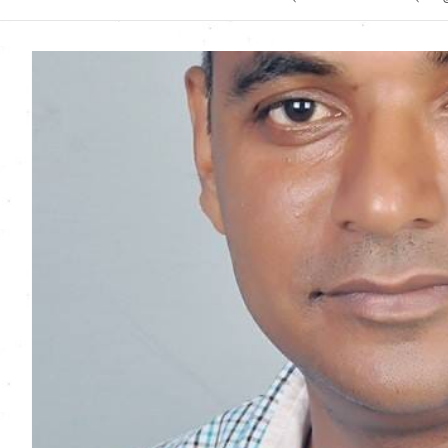
Uttarakhand News in
Hindi