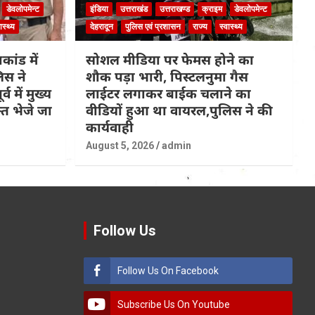
डेवलोपमेन्ट
इंडिया
उत्तराखंड
उत्तराखण्ड
क्राइम
डेवलोपमेन्ट
ास्थ्य
देहरादून
पुलिस एवं प्रशासन
राज्य
स्वास्थ्य
कांड में
सोशल मीडिया पर फेमस होने का
िस ने
शौक पड़ा भारी, पिस्टलनुमा गैस
्व में मुख्य
लाईटर लगाकर बाईक चलाने का
त भेजे जा
वीडियों हुआ था वायरल,पुलिस ने की
कार्यवाही
August 5, 2026
admin
Follow Us
Follow Us On Facebook
Subscribe Us On Youtube