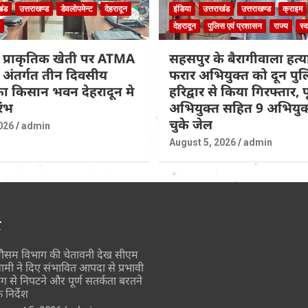
खंड
उत्तराखण्ड
डेवलोपमेन्ट
देहरादून
इंडिया
उत्तराखंड
उत्तराखण्ड
क्राइम
देहरादून
पुलिस एवं प्रशासन
राज्य
स्व
 प्राकृतिक खेती पर ATMA
सहसपुर के बैरागीवाला हत्या
के अंतर्गत तीन दिवसीय
फरार अभियुक्त को दून पुल
 का किसान भवन देहरादून मे
हरिद्वार से किया गिरफ्तार, पूर
रंभ
अभियुक्त सहित 9 अभियुक्
चुके जेल
026
admin
August 5, 2026
admin
र
ौसम विभाग की चेतावनी देख सीएम
ामी ने दिए संभावित आपदा से प्रभावी
ंग से निपटने और पूर्ण सतर्कता बरतने
े निर्देश