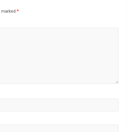
re marked
*