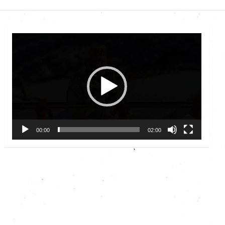
Video
Player
00:00
02:00