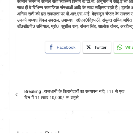
वर्तमान समय में अनिल सती स्वास्थ्य विभाग के टी.बी. अनुभाग में आई.ई.सी.अधिक
साथ ही वे विभिन्न सामाजिक संस्थाओं आदि के साथ सक्रिय रहतेे है। इसके अतिरिक्
अनिल सती की इस सफलता पर पी.आर.एस.आई. देहरादून चैप्टर के समस्त सदस्यों
उनको अध्यक्ष विमल डबराल, उपाध्यक्ष ए0एन0त्रिपाठी, संयुक्त सचिव,अमित प
डॉ0डी0पी0 उनियाल, प्रो0 सुशील राय, संजय सिंह, आलोक तोमर, अरविन्द्र
Facebook
Twitter
Wha
Post
Breaking ..राजधानी के किरायेदारों का सत्यापन नही, 111 से एक
navigation
दिन में 11 लाख 10,000/-रु. वसूले