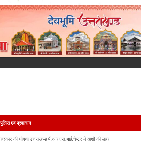
पुलिस एवं प्रशासन
य पुरुस्कार की घोषणा,उत्तराखण्ड पी.आर.एस.आई.चेप्टर में खुशी की लहर