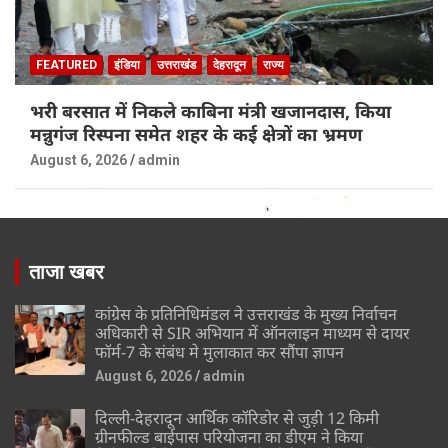
FEATURED
इंडिया
उत्तराखंड
देहरादून
राज्य
भरी बरसात में निकले काबिना मंत्री खजानदास, किया
मन्नुगंज रिस्पना समेत शहर के कई क्षेत्रों का भ्रमण
August 6, 2026
admin
ताजा खबर
कांग्रेस के प्रतिनिधिमंडल ने उत्तराखंड के मुख्य निर्वाचन
अधिकारी से SIR अभियान में ऑनलाइन माध्यम से दायर
फॉर्म-7 के संबंध मे मुलाकात कर सौंपा ज्ञापन
August 6, 2026
admin
दिल्ली-देहरादून आर्थिक कॉरिडोर से जुड़ी 12 किमी
ग्रीनफील्ड बाईपास परियोजना का डीएम ने किया