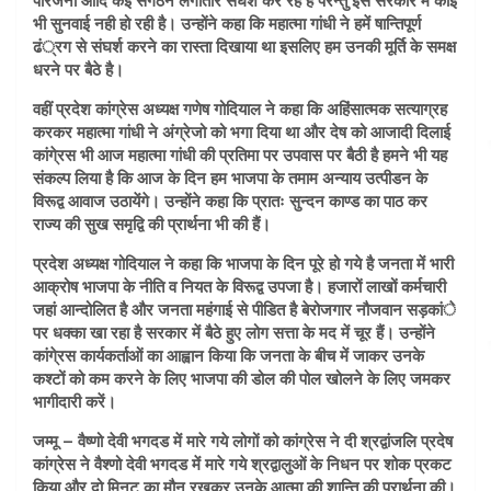
परिजनों आदि कई संगठन लगातार संघर्श कर रहे हैं परन्तु इस सरकार में कोई
भी सुनवाई नही हो रही है। उन्होंने कहा कि महात्मा गांधी ने हमें षान्तिपूर्ण
ढं्रग से संघर्श करने का रास्ता दिखाया था इसलिए हम उनकी मूर्ति के समक्ष
धरने पर बैठे है।
वहीं प्रदेश कांग्रेस अध्यक्ष गणेष गोदियाल ने कहा कि अहिंसात्मक सत्याग्रह
करकर महात्मा गांधी ने अंग्रेजो को भगा दिया था और देष को आजादी दिलाई
कांगे्रस भी आज महात्मा गांधी की प्रतिमा पर उपवास पर बैठी है हमने भी यह
संकल्प लिया है कि आज के दिन हम भाजपा के तमाम अन्याय उत्पीडन के
विरूद्व आवाज उठायेंगे। उन्होंने कहा कि प्रातः सुन्दन काण्ड का पाठ कर
राज्य की सुख समृद्वि की प्रार्थना भी की हैं।
प्रदेश अध्यक्ष गोदियाल ने कहा कि भाजपा के दिन पूरे हो गये है जनता में भारी
आक्रोष भाजपा के नीति व नियत के विरूद्व उपजा है। हजारों लाखों कर्मचारी
जहां आन्दोलित है और जनता महंगाई से पीडित है बेरोजगार नौजवान सड़कांे
पर धक्का खा रहा है सरकार में बैठे हुए लोग सत्ता के मद में चूर हैं। उन्होंने
कांगे्रस कार्यकर्ताओं का आह्वान किया कि जनता के बीच में जाकर उनके
कश्टों को कम करने के लिए भाजपा की डोल की पोल खोलने के लिए जमकर
भागीदारी करें।
जम्मू – वैष्णो देवी भगदड में मारे गये लोगों को कांग्रेस ने दी श्रद्वांजलि प्रदेष
कांग्रेस ने वैश्णो देवी भगदड में मारे गये श्रद्वालुओं के निधन पर शोक प्रकट
किया और दो मिनट का मौन रखकर उनके आत्मा की शान्ति की प्रार्थना की।