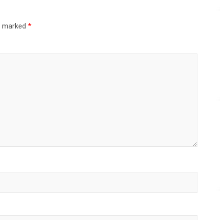
re marked
*