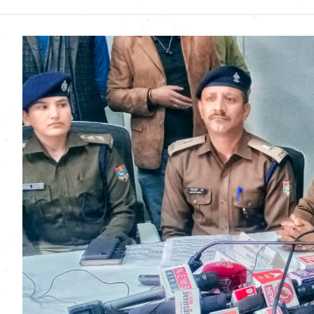
Uttarakhand News in
Hindi