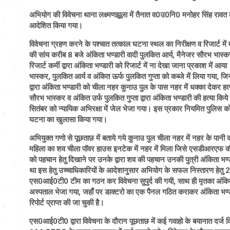
अभियोग की विवेचना थाना लक्ष्मणझूला में तैनात व0उ0नि0 मनोहर सिंह रावत 
आदेशित किया गया।
विवेचना ग्रहण करने के पश्चात तत्काल घटना स्थल का निरीक्षण व रिजार्ट में
की सांय करीब 8 बजे अंकिता भण्डारी वादी पुलकित आर्य, मैनेजर सौरभ भास्कर
रिजार्ट कर्मी द्वारा अंकिता भण्डारी को रिजार्ट में ना देखा जाना प्रकाश में
भास्कर, पुलकित आर्य व अंकित ऊर्फ पुलकित गुप्ता को कब्जे में लिया गया, जिन
द्वारा अंकिता भण्डारी को चीला नहर कुनाउ पुल के पास नहर में धक्का देकर ह
सौरभ भास्कर व अंकित उर्फ पुलकित गुप्ता द्वारा अंकिता भण्डारी की हत्या क
सितंबर को न्यायिक अभिरक्षा में जेल भेजा गया। इस प्रकार नियमित पुलिस को अ
घटना का खुलासा किया गया।
अभियुक्त गणो से पूछताछ में बताये गये कुनाउ पुल चीला नहर में नहर के पा
महिला का शव चीला पॉवर हाउस इनटेक में नहर में मिला जिसे एसडीआरएफ क
को पहचान हेतु दिखाने पर उनके द्वारा शव की पहचान उनकी पुत्री अंकिता भण्
था इस हेतु उच्चाधिकारियों के आदेशानुसार अभियोग के सफल निस्तारण हेतु 24. 
एस0आई0टी0 टीम का गठन कर विवेचना सुपुर्द की गयी, साथ ही मृतका अंकिता भण
अस्पताल भेजा गया, जहाँ पर डाक्टरो का एक पैनल गठित कराकर अंकिता भण्डार
रिपोर्ट प्राप्त की जा चुकी है।
एस0आई0टी0 द्वारा विवेचना के दौरान पूछताछ में कई गवाहो के बयानात दर्ज किय