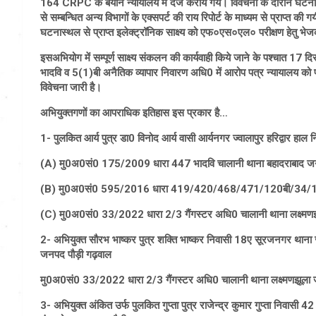
164 CRPC के बयान न्यायालय में दर्ज कराये गये। विवेचना के दौरान घटना के स
से सम्बन्धित अन्य विभागों के एक्सपर्ट की राय रिपोर्ट के माध्यम से प्राप्त की ग
घटनास्थल से प्राप्त इलेक्ट्रॉनिक साक्ष्य को एफ०एस०एल० परीक्षण हेतु भेजकर
इसअभियोग में सम्पूर्ण साक्ष्य संकलन की कार्यवाही किये जाने के पश्चात 1
भादवि व 5(1)बी अनैतिक व्यापार निवारण अधि0 में आरोप पत्र न्यायालय को प्र
विवेचना जारी है।
अभियुक्तगणों का आपराधिक इतिहास इस प्रकार है…
1- पुलकित आर्य पुत्र डा0 विनोद आर्य वासी आर्यनगर ज्वालापुर हरिद्वार हाल
(A) मु0अ0सं0 175/2009 धारा 447 भादवि चालानी थाना बहादराबाद जनप
(B) मु0अ0सं0 595/2016 धारा 419/420/468/471/120बी/34/109 भ
(C) मु0अ0सं0 33/2022 धारा 2/3 गैंगस्टर अधि0 चालानी थाना लक्ष्मणझ
2- अभियुक्त सौरभ भाष्कर पुत्र शक्ति भाष्कर निवासी 18ए सूरजनगर थाना ज्
जनपद पौड़ी गढ़वाल
मु0अ0सं0 33/2022 धारा 2/3 गैंगस्टर अधि0 चालानी थाना लक्ष्मणझूला 
3- अभियुक्त अंकित उर्फ पुलकित गुप्ता पुत्र राजेन्द्र कुमार गुप्ता निवासी 