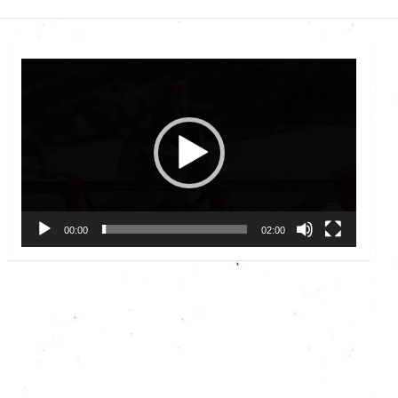
Video
Player
00:00
02:00