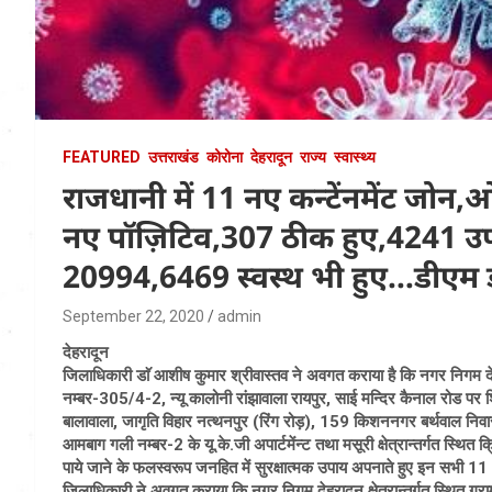
FEATURED
उत्तराखंड
कोरोना
देहरादून
राज्य
स्वास्थ्य
राजधानी में 11 नए कन्टेंनमेंट जोन,ओर 6
नए पॉज़िटिव,307 ठीक हुए,4241 उ
20994,6469 स्वस्थ भी हुए…डीएम
September 22, 2020
admin
देहरादून
जिलाधिकारी डाॅ आशीष कुमार श्रीवास्तव ने अवगत कराया है कि नगर निगम देहरा
नम्बर-305/4-2, न्यू कालोनी रांझावाला रायपुर, साई मन्दिर कैनाल रोड पर श
बालावाला, जागृति विहार नत्थनपुर (रिंग रोड़), 159 किशननगर बर्थवाल निव
आमबाग गली नम्बर-2 के यू.के.जी अपार्टमेंन्ट तथा मसूरी क्षेत्रान्तर्गत स्थित क्
पाये जाने के फलस्वरूप जनहित में सुरक्षात्मक उपाय अपनाते हुए इन सभी 11 क्ष
जिलाधिकारी ने अवगत कराया कि नगर निगम देहरादून क्षेत्रान्तर्गत स्थित ग्राम