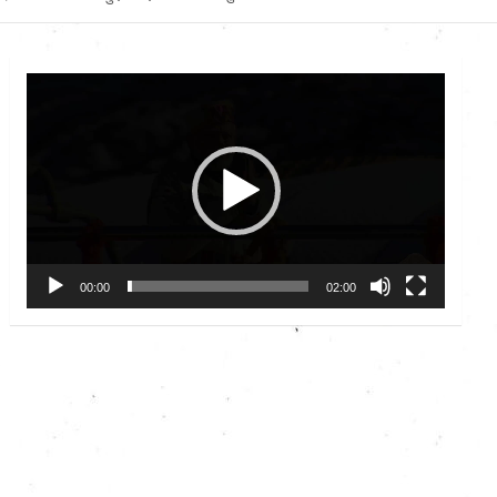
Video
Player
00:00
02:00