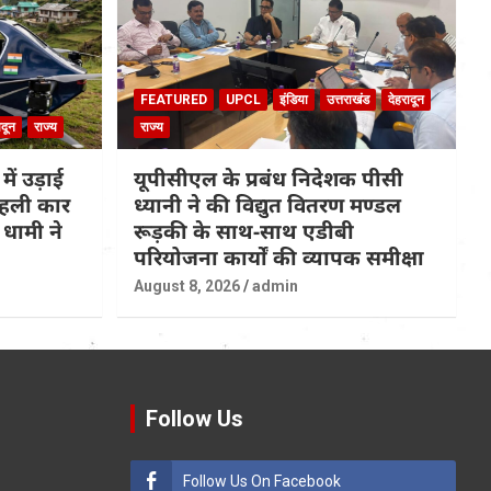
FEATURED
UPCL
इंडिया
उत्तराखंड
देहरादून
ादून
राज्य
राज्य
 में उड़ाई
यूपीसीएल के प्रबंध निदेशक पीसी
 पहली कार
ध्यानी ने की विद्युत वितरण मण्डल
धामी ने
रूड़की के साथ-साथ एडीबी
परियोजना कार्यों की व्यापक समीक्षा
August 8, 2026
admin
Follow Us
Follow Us On Facebook