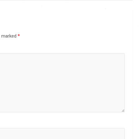
re marked
*