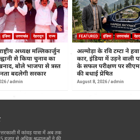
इंडिया
उत्तराखंड
देहरादून
राज्य
FEATURED
इंडिया
उत्तराखंड
देहर
राष्ट्रीय अध्यक्ष मल्लिकार्जुन
अल्मोड़ा के रवि टम्टा ने हवा
ल्द्वानी से किया चुनाव का
कार, इंडिया में उड़ने वाली
नाद, बोले भाजपा से त्रस्त
के सफल परीक्षण पर सीएम 
जनता बदलेगी सरकार
की बधाई प्रेषित
026
admin
August 8, 2026
admin
र
त्तरकाशी में कांवड़ यात्रा में अब तक
5 हजार से अधिक श्रद्धालुओं ने की