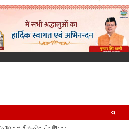
994,6469 स्वस्थ भी हुए…डीएम डॉ आशीष कुमार