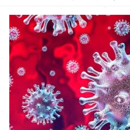
Uttarakhand News in
Hindi