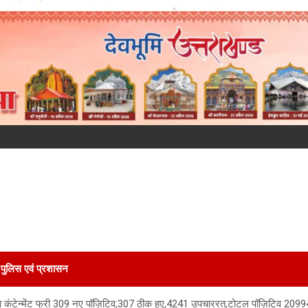
पुलिस एवं प्रशासन
 किया कंटेन्मेंट फ्री 309 नए पॉज़िटिव,307 ठीक हुए,4241 उपचाररत,टोटल पॉज़िटिव 20