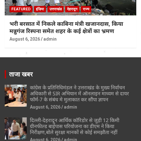
FEATURED
इंडिया
उत्तराखंड
देहरादून
राज्य
भरी बरसात में निकले काबिना मंत्री खजानदास, किया
मन्नुगंज रिस्पना समेत शहर के कई क्षेत्रों का भ्रमण
August 6, 2026
admin
ताजा खबर
कांग्रेस के प्रतिनिधिमंडल ने उत्तराखंड के मुख्य निर्वाचन
अधिकारी से SIR अभियान में ऑनलाइन माध्यम से दायर
फॉर्म-7 के संबंध मे मुलाकात कर सौंपा ज्ञापन
August 6, 2026
admin
दिल्ली-देहरादून आर्थिक कॉरिडोर से जुड़ी 12 किमी
ग्रीनफील्ड बाईपास परियोजना का डीएम ने किया
निरीक्षण,बोले सुरक्षा मानकों से कोई समझौता नहीं
August 6, 2026
admin