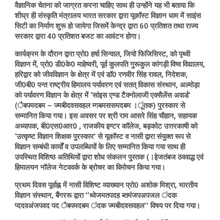
वैज्ञानिक चेतना को जाग्रत करना चाहिए साथ ही उन्होंने यह भी बताया कि
शीघ्र ही संस्कृति मंत्रालय भारत सरकार द्वारा यूकॉस्ट विज्ञान धाम में साइंस
सिटी का निर्माण शुरू हो जायेगा जिसमें केन्द्र द्वारा 60 प्रतिशत तथा राज्य
सरकार द्वारा 40 प्रतिशत बजट का आवंटन होगा।
कार्यक्रम के दौरान द्वारा प्रो0 हर्षा सिन्वाल, जियो फिजिसिस्ट, को पृथ्वी
विज्ञान में, प्रो0 डी0के0 माहेष्वरी, पूर्व कुलपति गुरूकुल कांगड़ी विष्व विद्यालय,
हरिद्वार को जीवविज्ञान के क्षेत्र में एवं डॉ0 रणवीर सिंह रावल, निदेशक,
जी0बी0 पन्त राष्ट्रीय हिमालय पर्यावरण एवं सतत् विकास संस्थान, अल्मोड़ा
को पर्यावरण विज्ञान के क्षेत्र में ‘सांइस एण्ड टैक्नोलाजी एक्सैलेंस अवार्ड’
(ैबपमदबम – ज्मबीदवसवहल म्गबमससमदबम ।ूंतक) पुरस्कार से
सम्मानित किया गया। इस अवसर पर श्री राम आसरे सिंह चौहान, सहायक
अध्यापक, बी0एस0आर0 , राजकीय इण्टर कॉलेज, बड़कोट उत्तरकाषी को
‘उत्कृष्ट विज्ञान शिक्षक पुरस्कार’ से यूकॉस्ट व नासी द्वारा संयुक्त रूप से
विज्ञान सम्बंधी कार्यों व उपलब्धियों के लिए सम्मानित किया गया साथ ही
उपस्थित विशिष्ठ अतिथियों द्वारा शोध संकलन पुस्तक (।इेजतंबज ठववाद्ध एवं
हिमालयन नॉलेज नेटववर्क के ब्रोचर का विमोचन किया गया।
प्रथम दिवस पूर्वाह्न में नासी विशिष्ट व्याख्यान प्रो0 अशोक मिश्रा, भारतीय
विज्ञान संस्थान, बैंगररू द्वारा ’’थ्वेजमतपदह ब्तमंजपअपजल ंदक
प्ददवअंजपवद पद ैबपमदबम ंदक ज्मबीदवसवहल’’ विषय पर दिया गया।