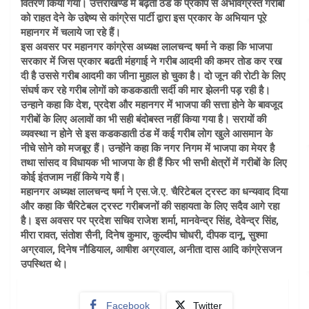
वितरण किया गया। उत्तराखण्ड में बढ़ती ठंड के प्रकोप से अभावग्रस्त गरीबों
को राहत देने के उद्देष्य से कांग्रेस पार्टी द्वारा इस प्रकार के अभियान पूरे
महानगर में चलाये जा रहे हैं।
इस अवसर पर महानगर कांग्रेस अध्यक्ष लालचन्द षर्मा ने कहा कि भाजपा
सरकार में जिस प्रकार बढती मंहगाई ने गरीब आदमी की कमर तोड कर रख
दी है उससे गरीब आदमी का जीना मुहाल हो चुका है। दो जून की रोटी के लिए
संघर्ष कर रहे गरीब लोगों को कडकडाती सर्दी की मार झेलनी पड़ रही है।
उन्हाने कहा कि देश, प्रदेश और महानगर में भाजपा की सत्ता होने के बावजूद
गरीबों के लिए अलावों का भी सही बंदोबस्त नहीं किया गया है। सरायों की
व्यवस्था न होने से इस कडकडाती ठंड में कई गरीब लोग खुले आसमान के
नीचे सोने को मजबूर हैं। उन्होंने कहा कि नगर निगम में भाजपा का मेयर है
तथा सांसद व विधायक भी भाजपा के ही हैं फिर भी सभी क्षेत्रों में गरीबों के लिए
कोई इंतजाम नहीं किये गये हैं।
महानगर अध्यक्ष लालचन्द षर्मा ने एस.जे.ए. चैरिटेबल ट्रस्ट का धन्यवाद दिया
और कहा कि चैरिटेबल ट्रस्ट गरीबजनों की सहायता के लिए सदैव आगे रहा
है। इस अवसर पर प्रदेश सचिव राजेश शर्मा, मानवेन्द्र सिंह, देवेन्द्र सिंह,
मीरा रावत, संतोश सैनी, दिनेष कुमार, कुल्दीप चोधरी, दीपक दानू, सुश्मा
अग्रवाल, दिनेष नौडियाल, आषीश अग्रवाल, अनीता दास आदि कांग्रेसजन
उपस्थित थे।
Facebook
Twitter