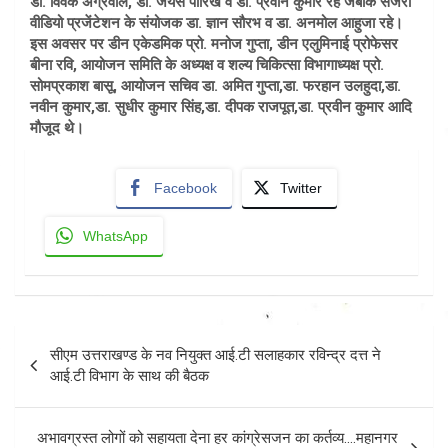
डा. विवेक अग्रवाल, डा. जयस पारिख व डा. प्रवीन कुमार रहे जबकि सर्जरी
वीडियो प्रजेंटेशन के संयोजक डा. ज्ञान सौरभ व डा. अनमोल आहुजा रहे।
इस अवसर पर डीन एकेडमिक प्रो. मनोज गुप्ता, डीन एलुमिनाई प्रोफेसर
बीना रवि, आयोजन समिति के अध्यक्ष व शल्य चिकित्सा विभागाध्यक्ष प्रो.
सोमप्रकाश बासू, आयोजन सचिव डा. अमित गुप्ता,डा. फरहान उलहुदा,डा.
नवीन कुमार,डा. सुधीर कुमार सिंह,डा. दीपक राजपूत,डा. प्रवीन कुमार आदि
मौजूद थे।
Facebook
Twitter
WhatsApp
Post
सीएम उत्तराखण्ड के नव नियुक्त आई.टी सलाहकार रविन्द्र दत्त ने
navigation
आई.टी विभाग के साथ की बैठक
अभावग्रस्त लोगों को सहायता देना हर कांग्रेसजन का कर्तव्य….महानगर